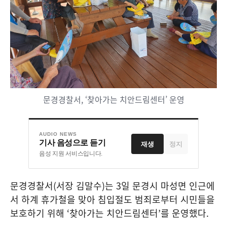
문경경찰서, ‘찾아가는 치안드림센터’ 운영
AUDIO NEWS
기사 음성으로 듣기
재생
정지
음성 지원 서비스입니다.
문경경찰서
(
서장 김말수
)
는
3
일 문경시 마성면 인근에
서 하계 휴가철을 맞아 침입절도 범죄로부터 시민들을
보호하기 위해
‘
찾아가는 치안드림센터
’
를 운영했다
.