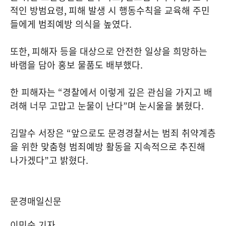
적인 방범요령
,
피해 발생 시 행동수칙을 교육해 주민
들에게 범죄예방 의식을 높였다
.
또한
,
피해자 등을 대상으로 안전한 일상을 희망하는
바램을 담아 홍보 물품도 배부했다
.
한 피해자는
“
경찰에서 이렇게 깊은 관심을 가지고 배
려해 너무 고맙고 눈물이 난다
”
며 눈시울을 붉혔다
.
김말수 서장은
“
앞으로도 문경경찰서는 범죄 취약계층
을 위한 맞춤형 범죄예방 활동을 지속적으로 추진해
나가겠다
”
고 밝혔다
.
문경매일신문
이민숙 기자