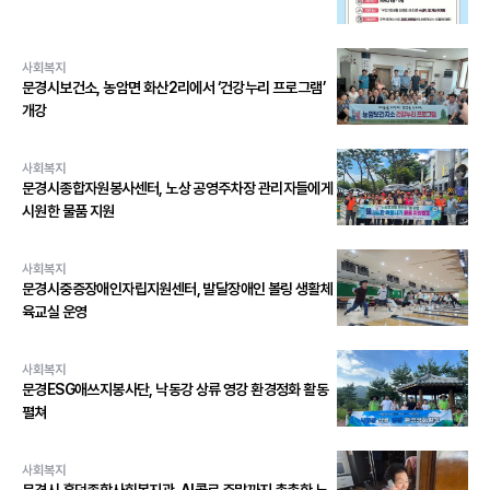
사회복지
문경시보건소, 농암면 화산2리에서 ‘건강누리 프로그램’
개강
사회복지
문경시종합자원봉사센터, 노상 공영주차장 관리자들에게
시원한 물품 지원
사회복지
문경시중증장애인자립지원센터, 발달장애인 볼링 생활체
육교실 운영
사회복지
문경ESG애쓰지봉사단, 낙동강 상류 영강 환경정화 활동
펼쳐
사회복지