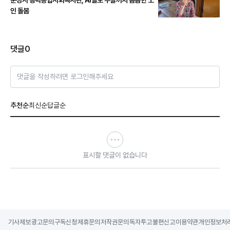
문경시 흥덕종합사회복지관, AI콜로 주말까지 촘촘한 노
인 돌봄
댓글
0
댓글을 작성하려면 로그인해주세요
추천순
최신순
답글순
표시할 댓글이 없습니다
기사제보
광고문의
구독신청
제휴문의
저작권문의
독자투고
불편신고
이용약관
개인정보처