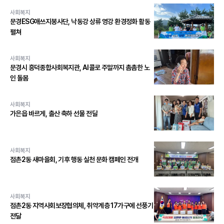
사회복지
문경ESG애쓰지봉사단, 낙동강 상류 영강 환경정화 활동
펼쳐
사회복지
문경시 흥덕종합사회복지관, AI콜로 주말까지 촘촘한 노
인 돌봄
사회복지
가은읍 바르게, 출산 축하 선물 전달
사회복지
점촌2동 새마을회, 기후 행동 실천 문화 캠페인 전개
사회복지
점촌2동 지역사회보장협의체, 취약계층 17가구에 선풍기
전달