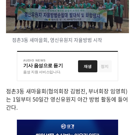
점촌3동 새마을회, 영신유원지 자율방범 시작
AUDIO NEWS
기사 음성으로 듣기
재생
정지
음성 지원 서비스입니다.
점촌
3
동 새마을회
(
협의회장 김범진
,
부녀회장 임영희
)
는
1
일부터
50
일간 영신유원지 야간 방범 활동에 들어
간다
.