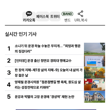
페이스북
트위터
카카오톡
밴드
URL복사
실시간 인기 기사
소나기 뒤 문경 하늘 수놓은 무지개… “희망과 행운
1
의 징검다리”
2
[인터뷰] 문경 출신 정연모 경희대 명예교수
한 장의 지혜-제1장 삶의 지혜-9) 오늘이 내 삶의 가
3
장 젊은 날
양재필 문경시의원 “점촌점빵길 빵 축제, 원도심 살
4
리는 성장전략으로 키워야”
5
운강과 박열의 고장 문경에 ‘경성역’ 재현 논란