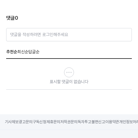
댓글
0
댓글을 작성하려면 로그인해주세요
추천순
최신순
답글순
표시할 댓글이 없습니다
기사제보
광고문의
구독신청
제휴문의
저작권문의
독자투고
불편신고
이용약관
개인정보처