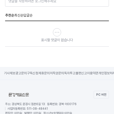
댓글을 작성하려면 로그인해주세요
추천순
최신순
답글순
표시할 댓글이 없습니다
기사제보
광고문의
구독신청
제휴문의
저작권문의
독자투고
불편신고
이용약관
개인정보처
PC 버전
주소:
경상북도 문경시 점촌6길 13
등록번호:
경북 아00176
사업자등록번호:
511-08-48441
편집인:
이민숙
발행인:
이민숙
청소년보호책임자:
이민숙