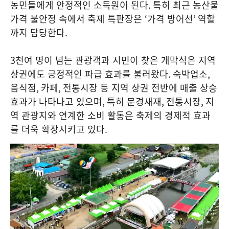
농민들에게 안정적인 소득원이 된다
.
특히 최근 농산물
가격 불안정 속에서 축제 특판장은
‘
가격 방어선
’
역할
까지 담당한다
.
3
천여 명이 넘는 관광객과 시민이 찾은 개막식은 지역
상권에도 긍정적인 파급 효과를 불러왔다
.
숙박업소
,
음식점
,
카페
,
전통시장 등 지역 상권 전반에 매출 상승
효과가 나타나고 있으며
,
특히 문경새재
,
전통시장
,
지
역 관광지와 연계한 소비 활동은 축제의 경제적 효과
를 더욱 확장시키고 있다
.