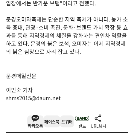
입장에서는 반가운 보탬
”
이라고 전했다
.
문경오미자축제는 단순한 지역 축제가 아니다
.
농가 소
득 증대
,
관광
·
소비 촉진
,
문화
·
브랜드 가치 확장 등 효
과를 통해 지역경제의 체질을 강화하는 견인차 역할을
하고 있다
.
문경의 붉은 보석
,
오미자는 이제 지역경제
의 붉은 심장으로 자리 잡고 있다
.
문경매일신문
이민숙 기자
shms2015@daum.net
페이스북
트위터
카카오톡
밴드
URL복사