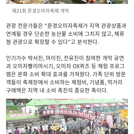
제21회 문경오미자축제 개막
관광 전문가들은
“
문경오미자축제가 지역 관광상품과
연계될 경우 단순한 농산물 소비에 그치지 않고
,
체류
형 관광으로 확장할 수 있다
”
고 분석한다
.
인기가수 박서진
,
마이진
,
전유진이 참여한 개막 공연
과 오미자빨리마시기
,
오미자
OX
퀴즈 등 체험 프로그
램은 문화 소비 확대 효과를 가져왔다
.
가족 단위 방문
객들이 축제장에서 소비하는 체험비
,
기념품
,
먹거리
구매액은 지역 내 소비 촉진의 중요한 축이다
.