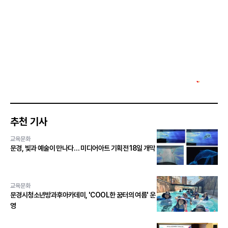
추천 기사
교육문화
문경, 빛과 예술이 만나다… 미디어아트 기획전 18일 개막
교육문화
문경시청소년방과후아카데미, 'COOL한 꿈터의 여름' 운
영