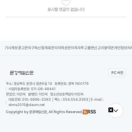
표시할 댓글이 없습니다
기사제보
광고문의
구독신청
제휴문의
저작권문의
독자투고
불편신고
이용약관
개인정보처
PC 버전
주소:
경상북도 문경시 점촌6길 13
등록번호:
경북 아00176
사업자등록번호:
511-08-48441
편집인:
이민숙
발행인:
이민숙
청소년보호책임자:
이민숙
대표전화:
010-5896-3393 │팩스 : 054.554.3393│E-mail :
shms2015@daum.net
RSS
Copy
right by 문경매일신문,
All Rights Reserved.