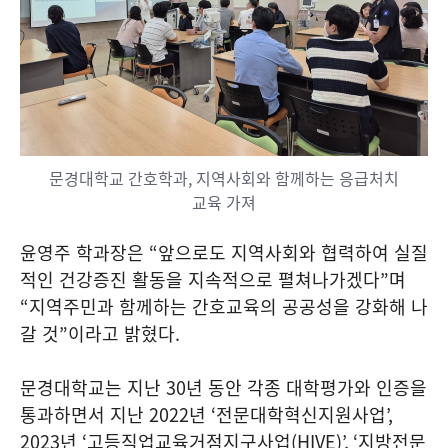
문경대학교 간호학과, 지역사회와 함께하는 응급처치
교육 가져
윤영주 학과장은
“
앞으로도 지역사회와 협력하여 실질
적인 건강증진 활동을 지속적으로 펼쳐나가겠다
”
며
“
지역주민과 함께하는 간호교육의 공공성을 강화해 나
갈 것
”
이라고 밝혔다
.
문경대학교는 지난
30
년 동안 각종 대학평가와 인증을
통과하면서 지난
2022
년
‘
전문대학혁신지원사업
’,
2023
년
‘
고등직업교육거점지구사업
(HIVE)’, ‘
지방전문