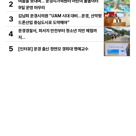
여름을 보내며… 문경시가족센터 어린이 물놀이터
2
9일 운영 마무리
김남희 문경시의원 “UAM 시대 대비…문경, 산악형
3
드론산업 중심도시로 도약해야”
문경경찰서, 피서지 안전부터 청소년 치안 체험까
4
지…
5
[인터뷰] 문경 출신 정연모 경희대 명예교수