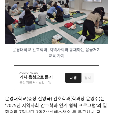
문경대학교 간호학과, 지역사회와 함께하는 응급처치
교육 가져
AUDIO NEWS
기사 음성으로 듣기
재생
정지
음성 지원 서비스입니다.
문경대학교
(
총장 신영국
)
간호학과
(
학과장 윤영주
)
는
‘2025
년 지역사회
-
간호학과 연계 협력 프로그램
’
의 일
환으로
7
일부터
3
일간
‘
심폐소생술 등 응급처치 교