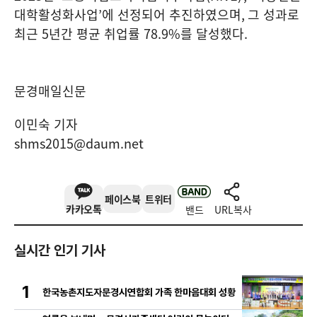
대학활성화사업
’
에 선정되어 추진하였으며
,
그 성과로
최근
5
년간 평균 취업률
78.9%
를 달성했다
.
문경매일신문
이민숙 기자
shms2015@daum.net
페이스북
트위터
카카오톡
밴드
URL복사
실시간 인기 기사
1
한국농촌지도자문경시연합회 가족 한마음대회 성황