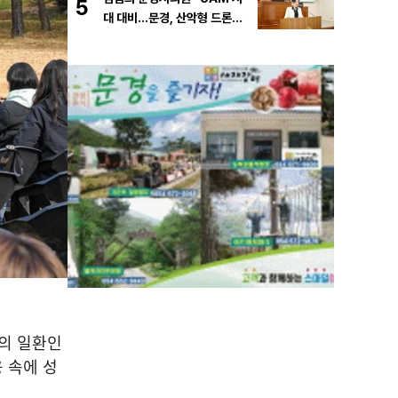
5
대 대비…문경, 산악형 드론산
업 중심도시로 도약해야”
의 일환인
응 속에 성