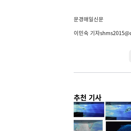
문경매일신문
이민숙 기자
shms2015@
추천 기사