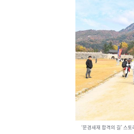
‘문경새재 합격의 길’ 스