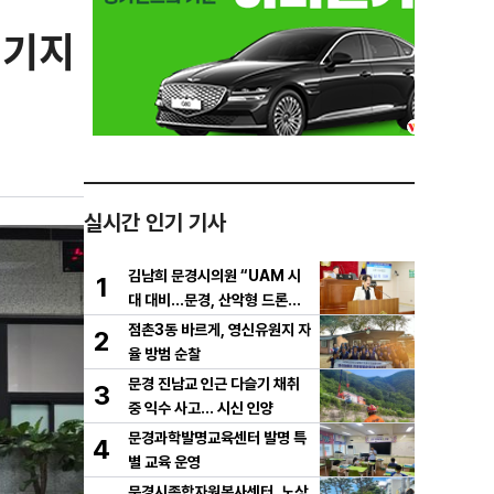
 기지
실시간 인기 기사
김남희 문경시의원 “UAM 시
1
대 대비…문경, 산악형 드론산
업 중심도시로 도약해야”
점촌3동 바르게, 영신유원지 자
2
율 방범 순찰
문경 진남교 인근 다슬기 채취
3
중 익수 사고… 시신 인양
문경과학발명교육센터 발명 특
4
별 교육 운영
문경시종합자원봉사센터, 노상