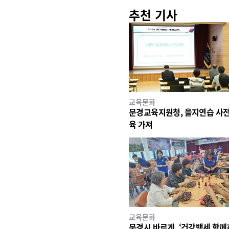
추천 기사
교육문화
문경교육지원청, 을지연습 사전
육 가져
교육문화
문경시 바르게, ‘건강백세 함