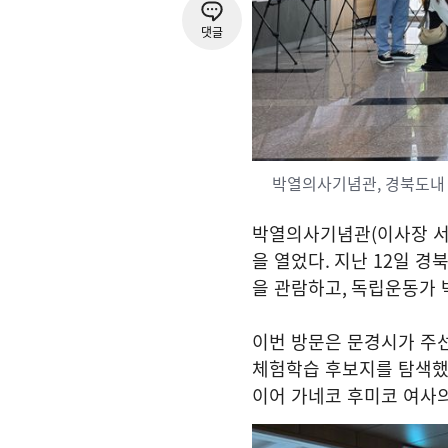
댓글
박열의사기념관, 경북도내
박열의사기념관
(
이사장 
을 열었다
.
지난
12
일 경
을 관람하고
,
독립운동가 
이번 방문은 문경시가 주
체험학습 후보지를 탐색
이어 가네코 후미코 여사