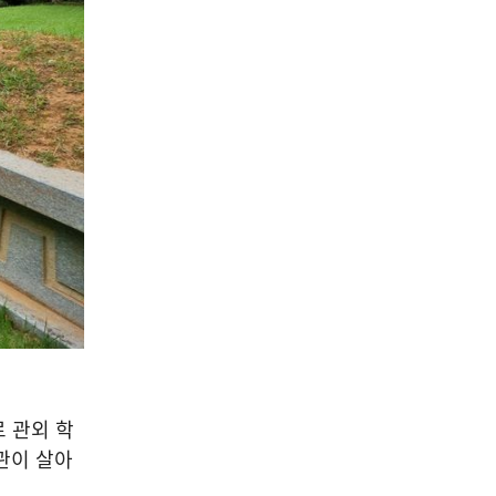
 관외 학
관이 살아