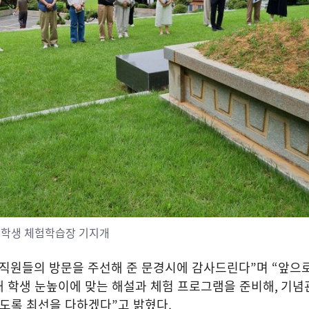
 학생 체험학습장 기지개
직원들의 방문을 주선해 준 문경시에 감사드린다
”
며
“
앞으로
해 학생 눈높이에 맞는 해설과 체험 프로그램을 준비해
,
기념
있도록 최선을 다하겠다
”
고 밝혔다
.