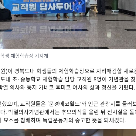
 학생 체험학습장 기지개
서원
)
이 경북도내 학생들의 체험학습장으로 자리매김할 새로
북도내 초
·
중등학교 체험학습 담당 교직원
8
명이 기념관을 찾
박열 의사와 동지 가네코 후미코 여사의 삶과 정신을 기렸다
.
선했으며
,
교직원들은
‘
문경에코월드
’
와 인근 관광지를 둘러
했다
.
박열의사기념관에서는 추모의식을 올린 뒤 전시실을 
의 묘소를 참배하며 독립운동가의 숭고한 뜻을 되새겼다
.