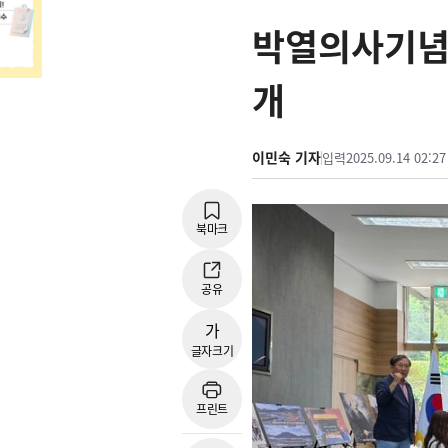
박열의사기념
개
이민숙 기자
입력
2025.09.14 02:27
북마크
공유
가
글자크기
프린트