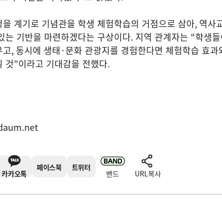
청을 계기로 기념관을 학생 체험학습의 거점으로 삼아
,
역사교
 있는 기반을 마련하겠다는 구상이다
.
지역 관계자는
“
학생들
우고
,
동시에 생태
·
문화 관광지를 경험한다면 체험학습 효과
 것
”
이라고 기대감을 전했다
.
daum.net
페이스북
트위터
카카오톡
밴드
URL복사