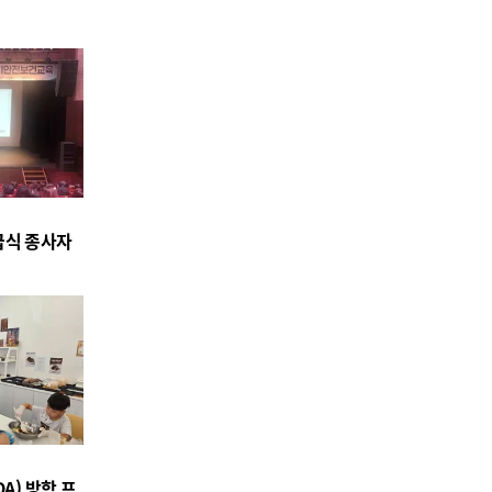
급식 종사자
시
A) 방학 프