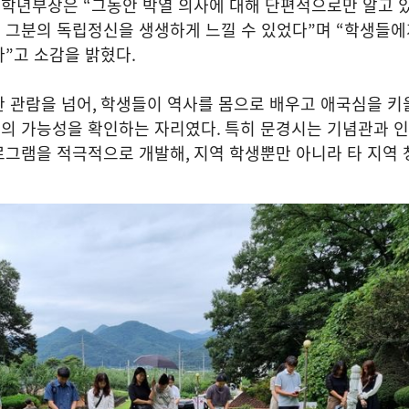
 학년부장은
“
그동안 박열 의사에 대해 단편적으로만 알고 
 그분의 독립정신을 생생하게 느낄 수 있었다
”
며
“
학생들에
다
”
고 소감을 밝혔다
.
관 관람을 넘어
,
학생들이 역사를 몸으로 배우고 애국심을 키
의 가능성을 확인하는 자리였다
.
특히 문경시는 기념관과 인
로그램을 적극적으로 개발해
,
지역 학생뿐만 아니라 타 지역