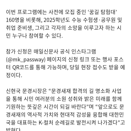
이번 프로그램에는 사전에 모집 중인
‘
꿈길 탐험대
’
160
명을 비롯해
, 2025
학년도 수능 수험생
·
공무원 및
취업 준비생
,
그리고 각자의 소망을 이루고자 하는 시
민 누구나 참여할 수 있다
.
참가 신청은 매일신문사 공식 인스타그램
(@mk_passway)
페이지의 신청 링크 또는 행사 포스
터
QR
코드를 통해 가능하며
,
당일 현장 접수도 받을 예
정이다
.
신현국 문경시장은
“
문경새재 합격의 길 명소화 사업
을 통해 시민 여러분의 소원 성취와 밝은 미래를 함께
기원하는 뜻깊은 시간이 되길 바란다
”
며
“
앞으로도 문
경새재의 역사적 가치와 현대적 감성을 융합해 대한민
국을 대표하는
K-
컬처 순례길로 발전시켜 나가겠다
”
고
밝혔다
.