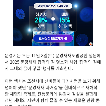
문경시는 오는
11
월
8
일
(
토
)
문경새재도립공원 일원에
서
2025
문경새재 합격의 길 명소화 사업
‘
합격의 길에
서 그대의 꿈이 닿길
’
행사를 개최한다
.
이번 행사는 조선시대 선비들이 과거시험을 보기 위해
넘어야 했던
‘
문경새재 과거길
’
을 현대적으로 재해석
한 체험형 축제로
,
전통문화에
K-
컬처 감성을 결합해
청년 세대와 시민이 함께 즐길 수 있는 새로운 관광 콘