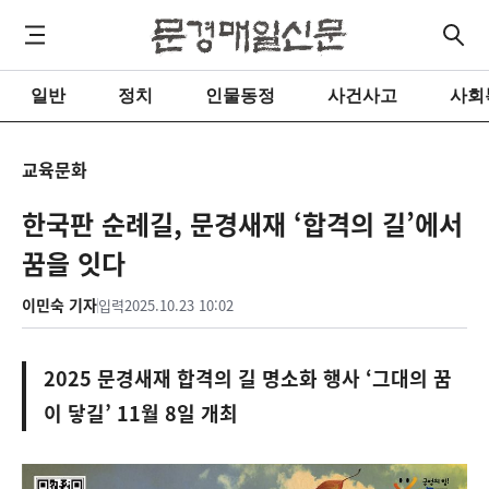
일반
정치
인물동정
사건사고
사회
교육문화
한국판 순례길, 문경새재 ‘합격의 길’에서
꿈을 잇다
이민숙 기자
입력
2025.10.23 10:02
2025 문경새재 합격의 길 명소화 행사 ‘그대의 꿈
이 닿길’ 11월 8일 개최