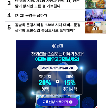
한 장의 지혜. 제2장 자연과 인생. 11) 산은
3
말이 없지만 모든 걸 가르친다
4
[기고] 문경은 급하다
김남희 문경시의원 “UAM 시대 대비…문경,
5
산악형 드론산업 중심도시로 도약해야”