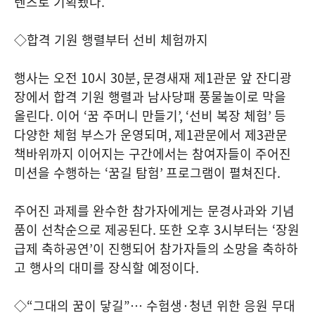
텐츠로 기획됐다
.
◇
합격 기원 행렬부터 선비 체험까지
행사는 오전
10
시
30
분
,
문경새재 제
1
관문 앞 잔디광
장에서 합격 기원 행렬과 남사당패 풍물놀이로 막을
올린다
.
이어
‘
꿈 주머니 만들기
’, ‘
선비 복장 체험
’
등
다양한 체험 부스가 운영되며
,
제
1
관문에서 제
3
관문
책바위까지 이어지는 구간에서는 참여자들이 주어진
미션을 수행하는
‘
꿈길 탐험
’
프로그램이 펼쳐진다
.
주어진 과제를 완수한 참가자에게는 문경사과와 기념
품이 선착순으로 제공된다
.
또한 오후
3
시부터는
‘
장원
급제 축하공연
’
이 진행되어 참가자들의 소망을 축하하
고 행사의 대미를 장식할 예정이다
.
◇
“
그대의 꿈이 닿길
”
… 수험생
·
청년 위한 응원 무대