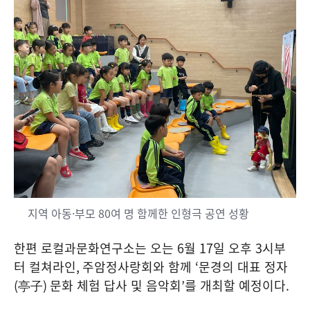
지역 아동·부모 80여 명 함께한 인형극 공연 성황
한편 로컬과문화연구소는 오는
6
월
17
일 오후
3
시부
터 컬쳐라인
,
주암정사랑회와 함께
‘
문경의 대표 정자
(
亭子
)
문화 체험 답사 및 음악회
’
를 개최할 예정이다
.