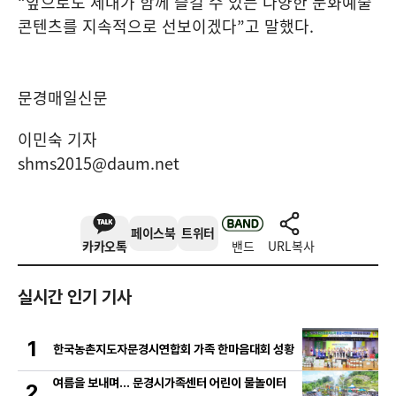
“
앞으로도 세대가 함께 즐길 수 있는 다양한 문화예술
콘텐츠를 지속적으로 선보이겠다
”
고 말했다
.
문경매일신문
이민숙 기자
shms2015@daum.net
페이스북
트위터
카카오톡
밴드
URL복사
실시간 인기 기사
1
한국농촌지도자문경시연합회 가족 한마음대회 성황
여름을 보내며… 문경시가족센터 어린이 물놀이터
2