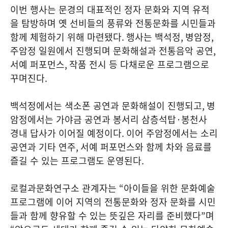
이번 행사는 문경의 대표적인 정자 문화와 지역 유적
을 탐방하며 옛 선비들의 풍류와 전통문화를 시민들과
함께 체험하기 위해 마련됐다
.
행사는 백석정
,
병암정
,
주암정 일원에서 진행되며 문화해설과 전통음악 공연
,
서예 퍼포먼스
,
작품 전시 등 다채로운 프로그램으로
꾸며진다
.
백석정에서는 색소폰 공연과 문화해설이 진행되고
,
병
암정에서는 가야금 공연과 봉서리 삼층석탑
·
봉천사
경내 답사가 이어질 예정이다
.
이어 주암정에서는 소리
공연과 기타 연주
,
서예 퍼포먼스와 함께 차와 음료를
즐길 수 있는 프로그램도 운영된다
.
로컬과문화연구소 관계자는
“
아이들을 위한 문화예술
프로그램에 이어 지역의 전통문화와 정자 문화를 시민
들과 함께 향유할 수 있는 뜻깊은 자리를 준비했다
”
며