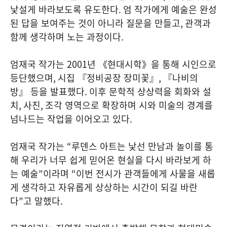
낯설게 바라보도록 유도한다
.
엄 작가에게 예술은 완성
된 답을 보여주는 것이 아니라 질문을 만들고
,
관객과
함께 생각하며 노는 과정이다
.
엄재국 작가는
2001
년 《현대시학》을 통해 시인으로
등단했으며
,
시집 『정비공장 장미꽃』
,
『나비의
방』 등을 발표했다
.
이후 문학적 상상력을 회화와 설
치
,
사진
,
조각 영역으로 확장하며 시와 미술의 경계를
넘나드는 작업을 이어오고 있다
.
엄재국 작가는
“
루덴스 아트는 낯선 만남과 놀이를 통
해 우리가 너무 쉽게 믿어온 현실을 다시 바라보게 하
는 예술
”
이라며
“
이번 전시가 관객들에게 사물을 새롭
게 생각하고 자유롭게 상상하는 시간이 되길 바란
다
”
고 말했다
.