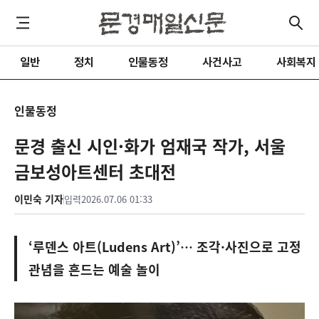
일반
정치
인물동정
사건사고
사회복지
인물동정
문경 출신 시인·화가 엄재국 작가, 서울
금보성아트센터 초대전
이민숙 기자
입력
2026.07.06 01:33
‘루덴스 아트(Ludens Art)’… 조각·사진으로 고정
관념을 흔드는 예술 놀이