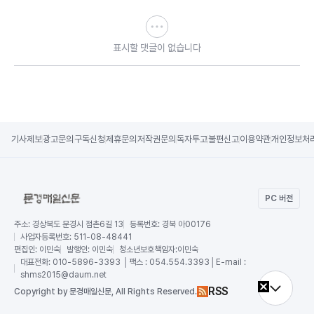
표시할 댓글이 없습니다
기사제보
광고문의
구독신청
제휴문의
저작권문의
독자투고
불편신고
이용약관
개인정보처
PC 버전
주소:
경상북도 문경시 점촌6길 13
등록번호:
경북 아00176
사업자등록번호:
511-08-48441
편집인:
이민숙
발행인:
이민숙
청소년보호책임자:
이민숙
대표전화:
010-5896-3393 │팩스 : 054.554.3393│E-mail :
shms2015@daum.net
RSS
Copy
right by 문경매일신문,
All Rights Reserved.