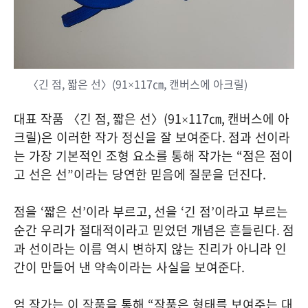
〈긴 점
,
짧은 선〉
(91×117
㎝
,
캔버스에 아크릴
)
대표 작품 〈긴 점
,
짧은 선〉
(91×117
㎝
,
캔버스에 아
크릴
)
은 이러한 작가 정신을 잘 보여준다
.
점과 선이라
는 가장 기본적인 조형 요소를 통해 작가는
“
점은 점이
고 선은 선
”
이라는 당연한 믿음에 질문을 던진다
.
점을
‘
짧은 선
’
이라 부르고
,
선을
‘
긴 점
’
이라고 부르는
순간 우리가 절대적이라고 믿었던 개념은 흔들린다
.
점
과 선이라는 이름 역시 변하지 않는 진리가 아니라 인
간이 만들어 낸 약속이라는 사실을 보여준다
.
엄 작가는 이 작품을 통해
“
작품은 형태를 보여주는 대