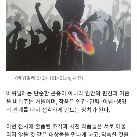
〈바퀴벌레
1~2
〉
(51×61
㎝
,
사진
)
바퀴벌레는 단순한 곤충이 아니라 인간의 편견과 기준
을 비춰주는 거울이며
,
작품은 인간
·
권력
·
이념
·
생명
의 관계를 다시 생각하게 만드는 장치가 된다
.
이번 전시에 출품된 조각과 사진 작품들은 서로 어울
리지 않을 것 같은 대상들을 만나게 하고
,
익숙한 것을