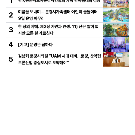
1
한국농촌지도자문경시연합회 가족 한마음대회 성황
여름을 보내며… 문경시가족센터 어린이 물놀이터
2
9일 운영 마무리
한 장의 지혜. 제2장 자연과 인생. 11) 산은 말이 없
3
지만 모든 걸 가르친다
4
[기고] 문경은 급하다
김남희 문경시의원 “UAM 시대 대비…문경, 산악형
5
드론산업 중심도시로 도약해야”