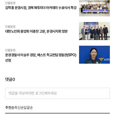
인물동정
김학홍 문경시장, 경북 WE리더 아카데미 수료식서 특강
인물동정
대한노인회 중앙회 이종찬 고문, 문경시지회 방문
인물동정
문경경찰서 이승주 경장, 베스트 학교전담경찰관(SPO)
선정
댓글
0
댓글을 작성하려면 로그인해주세요
추천순
최신순
답글순