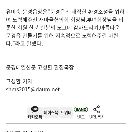
유미숙 문경읍장은
“
문경읍의 쾌적한 환경조성을 위하
여 노력해주신 새마을협의회 회장님
,
부녀회장님을 비
롯한 회원 한분 한분의 노고에 감사드리며
,
아름다운
문경읍 만들기를 위해 지속적으로 노력해주길 바란
다
.”
라고 말했다
.
문경매일신문 고성환 편집국장
고성환 기자
shms2015@daum.net
페이스북
트위터
카카오톡
밴드
URL복사