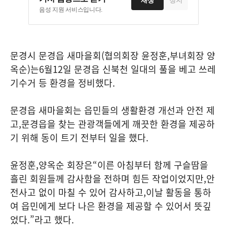
재생
정지
음성 지원 서비스입니다.
문경시 문경읍 새마을회
(
협의회장 윤정훈
,
부녀회장 양
옥순
)
는
6
월
12
일 문경읍 신북천 일대의 풀을 베고 쓰레
기수거 등 환경을 정비했다
.
문경읍 새마을회는 읍민들의 생활환경 개선과 안전 제
고
,
문경읍을 찾는 관광객들에게 깨끗한 환경을 제공하
기 위해 동이 트기 전부터 일을 했다
.
윤정훈
,
양옥순 회장은
“
이른 아침부터 함께 구슬땀을
흘린 회원들께 감사함을 전하며 힘든 작업이었지만
,
안
전사고 없이 마칠 수 있어 감사하고
,
이날 활동을 통하
여 읍민에게 보다 나은 환경을 제공할 수 있어서 뜻깊
었다
.”
라고 했다
.