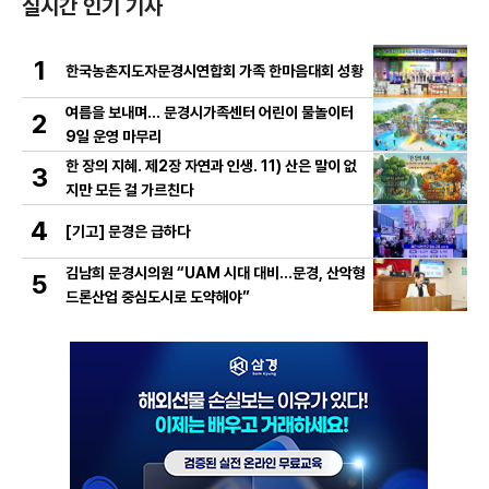
실시간 인기 기사
1
한국농촌지도자문경시연합회 가족 한마음대회 성황
여름을 보내며… 문경시가족센터 어린이 물놀이터
2
9일 운영 마무리
한 장의 지혜. 제2장 자연과 인생. 11) 산은 말이 없
3
지만 모든 걸 가르친다
4
[기고] 문경은 급하다
김남희 문경시의원 “UAM 시대 대비…문경, 산악형
5
드론산업 중심도시로 도약해야”