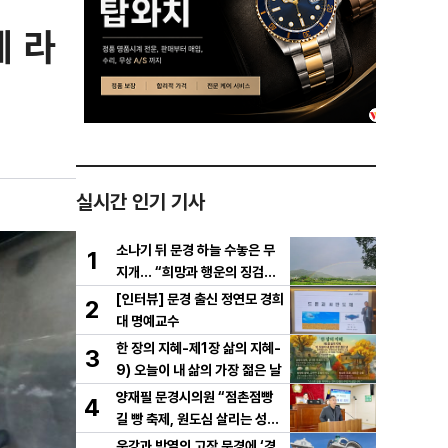
 라
실시간 인기 기사
소나기 뒤 문경 하늘 수놓은 무
1
지개… “희망과 행운의 징검다
리”
[인터뷰] 문경 출신 정연모 경희
2
대 명예교수
한 장의 지혜-제1장 삶의 지혜-
3
9) 오늘이 내 삶의 가장 젊은 날
양재필 문경시의원 “점촌점빵
4
길 빵 축제, 원도심 살리는 성장
전략으로 키워야”
운강과 박열의 고장 문경에 ‘경