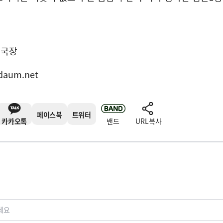
집국장
daum.net
페이스북
트위터
카카오톡
밴드
URL복사
세요