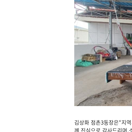
김상화 점촌
3
동장은
“
지역
께 진심으로 감사드리며
,