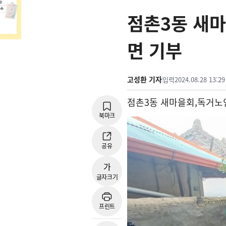
점촌3동 새마
면 기부
고성환 기자
입력
2024.08.28 13:29
점촌
3
동 새마을회
,
독거노
북마크
공유
가
글자크기
프린트