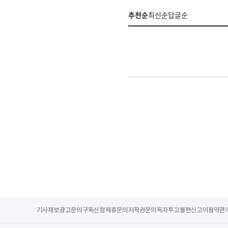
추천순
최신순
답글순
기사제보
광고문의
구독신청
제휴문의
저작권문의
독자투고
불편신고
이용약관