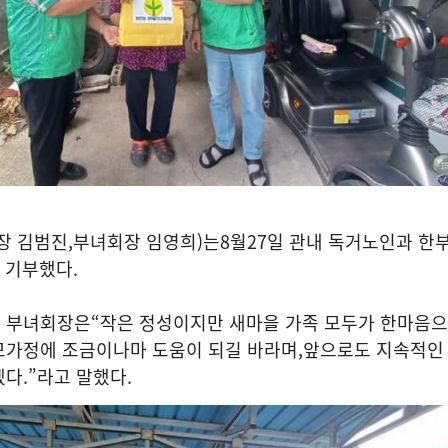
장 김범진
,
부녀회장 임영희
)
는
8
월
27
일 관내 독거노인과 한
 기부했다
.
희 부녀회장은
“
작은 정성이지만 새마을 가족 모두가 한마음
모가정에 조금이나마 도움이 되길 바라며
,
앞으로도 지속적인
겠다
.”
라고 말했다
.