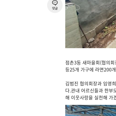
댓글
점촌
3
동 새마을회
(
협의회
등
25
개 가구에 라면
200
개
김범진 협의회장과 임영
다
.
관내 어르신들과 한부
해 이웃사랑을 실천해 가