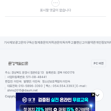
표시할 댓글이 없습니다
기사제보
광고문의
구독신청
제휴문의
저작권문의
독자투고
불편신고
이용약관
개인정보처
PC 버전
주소:
경상북도 문경시 점촌6길 13
등록번호:
경북 아00176
사업자등록번호:
511-08-48441
편집인:
이민숙
발행인:
이민숙
청소년보호책임자:
이민숙
대표전화:
010-5896-3393 │팩스 : 054.554.3393│E-mail :
shms2015@daum.net
RSS
Copy
right by 문경매일신문,
All Rights Reserved.