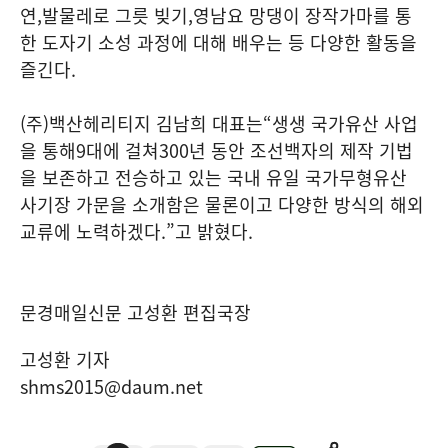
연
,
발물레로 그릇 빚기
,
영남요 망댕이 장작가마를 통
한 도자기 소성 과정에 대해 배우는 등 다양한 활동을
즐긴다
.
(
주
)
백산헤리티지 김남희 대표는
“
생생 국가유산 사업
을 통해
9
대에 걸쳐
300
년 동안 조선백자의 제작 기법
을 보존하고 전승하고 있는 국내 유일 국가무형유산
사기장 가문을 소개함은 물론이고 다양한 방식의 해외
교류에 노력하겠다
.”
고 밝혔다
.
문경매일신문 고성환 편집국장
고성환 기자
shms2015@daum.net