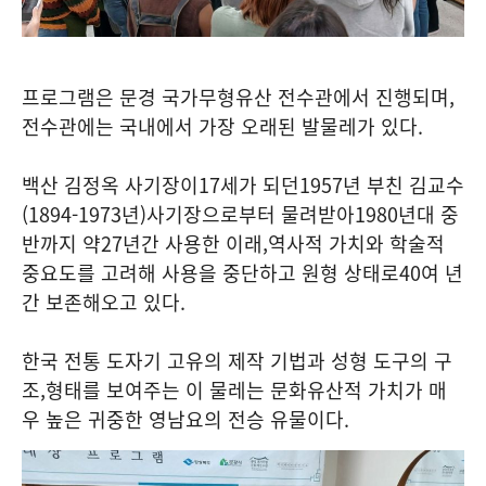
프로그램은 문경 국가무형유산 전수관에서 진행되며
,
전수관에는 국내에서 가장 오래된 발물레가 있다
.
백산 김정옥 사기장이
17
세가 되던
1957
년 부친 김교수
(1894-1973
년
)
사기장으로부터 물려받아
1980
년대 중
반까지 약
27
년간 사용한 이래
,
역사적 가치와 학술적
중요도를 고려해 사용을 중단하고 원형 상태로
40
여 년
간 보존해오고 있다
.
한국 전통 도자기 고유의 제작 기법과 성형 도구의 구
조
,
형태를 보여주는 이 물레는 문화유산적 가치가 매
우 높은 귀중한 영남요의 전승 유물이다
.