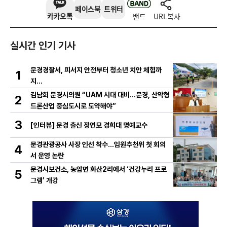
페이스북
트위터
카카오톡
밴드
URL복사
실시간 인기 기사
문경경찰서, 피서지 안전부터 청소년 치안 체험까
1
지…
김남희 문경시의원 “UAM 시대 대비…문경, 산악형
2
드론산업 중심도시로 도약해야”
3
[인터뷰] 문경 출신 정연모 경희대 명예교수
문경관광공사 사장 인선 착수…임원추천위 첫 회의
4
서 운영 논란
문경시보건소, 농암면 화산2리에서 ‘건강누리 프로
5
그램’ 개강