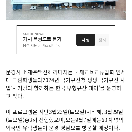
AUDIO NEWS
기사 음성으로 듣기
재생
정지
음성 지원 서비스입니다.
문경시 소재
㈜
백산헤리티지는 국제교육교류협회 연세
대 교환학생들과
2024
년 국가유산청 생생 국가유산 사
업
‘
사기장과 함께하는 한국 무형유산 데이
’
를 운영하
고 있다
.
이 프로그램은 지난
3
월
23
일
(
토요일
)
시작해
, 3
월
29
일
(
토요일
)
총
2
회 진행했으며
,
오는
9
월
7
일에는
60
여 명의
외국인 유학생들이 문경 영남요를 방문할 예정이다
.