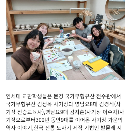
연세대 교환학생들은 문경 국가무형유산 전수관에서
국가무형유산 김정옥 사기장과 영남요
8
대 김경식
(
사
기장 전승교육사
),
영남요
9
대 김지훈
(
사기장 이수자
)
사
기장으로부터
300
년 동안
9
대를 이어온 사기장 가문의
역사 이야기
,
한국 전통 도자기 제작 기법인 발물레 시