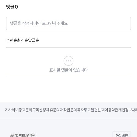
댓글
0
댓글을 작성하려면 로그인해주세요
추천순
최신순
답글순
표시할 댓글이 없습니다
기사제보
광고문의
구독신청
제휴문의
저작권문의
독자투고
불편신고
이용약관
개인정보처
PC 버전