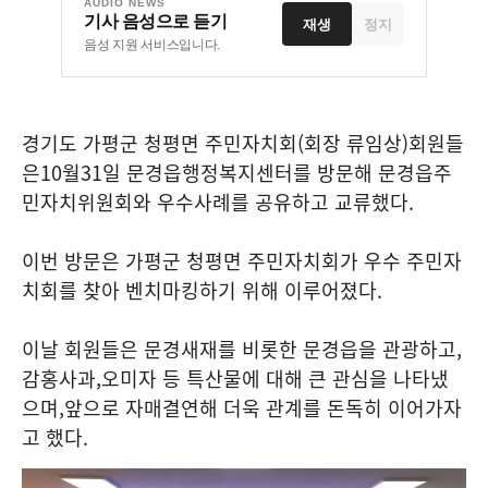
AUDIO NEWS
기사 음성으로 듣기
재생
정지
음성 지원 서비스입니다.
경기도 가평군 청평면 주민자치회
(
회장 류임상
)
회원들
은
10
월
31
일 문경읍행정복지센터를 방문해 문경읍주
민자치위원회와 우수사례를 공유하고 교류했다
.
이번 방문은 가평군 청평면 주민자치회가 우수 주민자
치회를 찾아 벤치마킹하기 위해 이루어졌다
.
이날 회원들은 문경새재를 비롯한 문경읍을 관광하고
,
감홍사과
,
오미자 등 특산물에 대해 큰 관심을 나타냈
으며
,
앞으로 자매결연해 더욱 관계를 돈독히 이어가자
고 했다
.