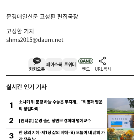
문경매일신문 고성환 편집국장
고성환 기자
shms2015@daum.net
페이스북
트위터
카카오톡
밴드
URL복사
실시간 인기 기사
소나기 뒤 문경 하늘 수놓은 무지개… “희망과 행운
1
의 징검다리”
2
[인터뷰] 문경 출신 정연모 경희대 명예교수
한 장의 지혜-제1장 삶의 지혜-9) 오늘이 내 삶의 가
3
장 젊은 날