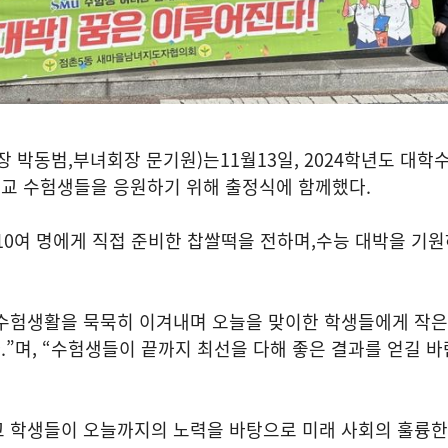
장 박동범
,
부녀회장 문기원
)
는
11
월
13
일
, 2024
학년도 대학
교 수험생들을 응원하기 위해 출정식에 함께했다
.
10
여 명에게 직접 준비한 찹쌀떡을 전하며
,
수능 대박을 기원
수험생활을 묵묵히 이겨내며 오늘을 맞이한 학생들에게 작은
다
.”
며
, “
수험생들이 끝까지 최선을 다해 좋은 결과를 얻길 
 학생들이 오늘까지의 노력을 바탕으로 미래 사회의 훌륭