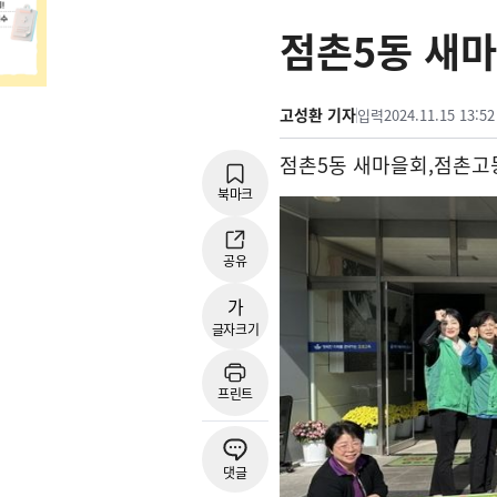
점촌5동 새마
고성환 기자
입력
2024.11.15 13:52
점촌
5
동 새마을회
,
점촌고
북마크
공유
가
글자크기
프린트
댓글