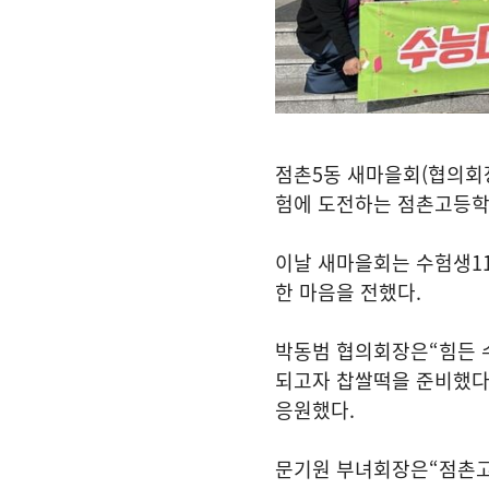
점촌
5
동 새마을회
(
협의회
험에 도전하는 점촌고등학
이날 새마을회는 수험생
1
한 마음을 전했다
.
박동범 협의회장은
“
힘든 
되고자 찹쌀떡을 준비했
응원했다
.
문기원 부녀회장은
“
점촌고