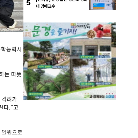
5
대 명예교수
수학능력시
하는 따뜻
 격려가
바란다
.”
고
한 일원으로