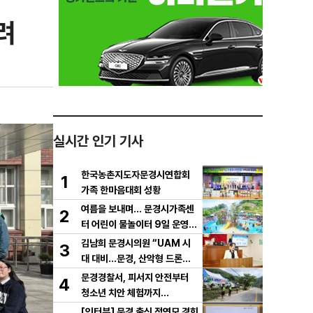
려
실시간 인기 기사
한국농촌지도자문경시연합회
1
가족 한마음대회 성황
여름을 보내며… 문경시가족센
2
터 어린이 물놀이터 9일 운영
마무리
김남희 문경시의원 “UAM 시
3
대 대비…문경, 산악형 드론산
업 중심도시로 도약해야”
문경경찰서, 피서지 안전부터
4
청소년 치안 체험까지…
[인터뷰] 문경 출신 정연모 경희