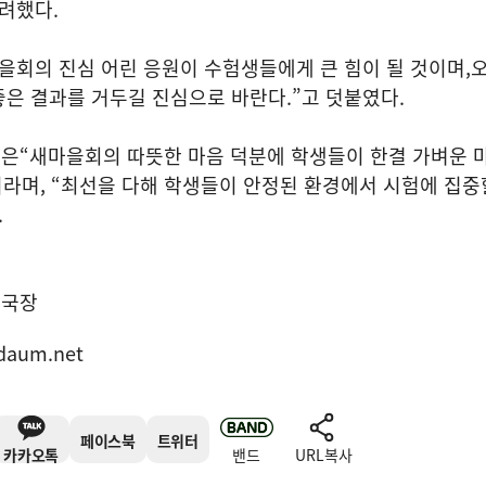
격려했다
.
을회의 진심 어린 응원이 수험생들에게 큰 힘이 될 것이며
,
좋은 결과를 거두길 진심으로 바란다
.”
고 덧붙였다
.
장은
“
새마을회의 따뜻한 마음 덕분에 학생들이 한결 가벼운 
이라며
, “
최선을 다해 학생들이 안정된 환경에서 시험에 집중
.
집국장
daum.net
페이스북
트위터
카카오톡
밴드
URL복사