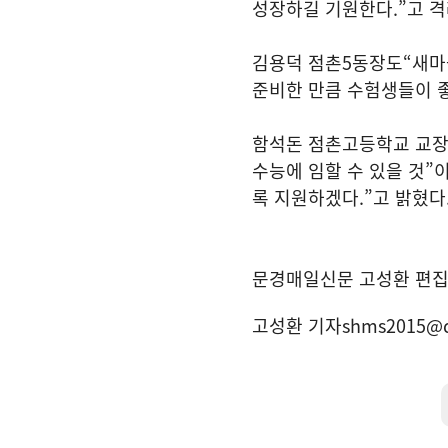
성장하길 기원한다
.”
고 
김용덕 점촌
5
동장도
“
새마
준비한 만큼 수험생들이 
함석돈 점촌고등학교 교
수능에 임할 수 있을 것
”
록 지원하겠다
.”
고 밝혔다
문경매일신문 고성환 편
고성환 기자
shms2015@