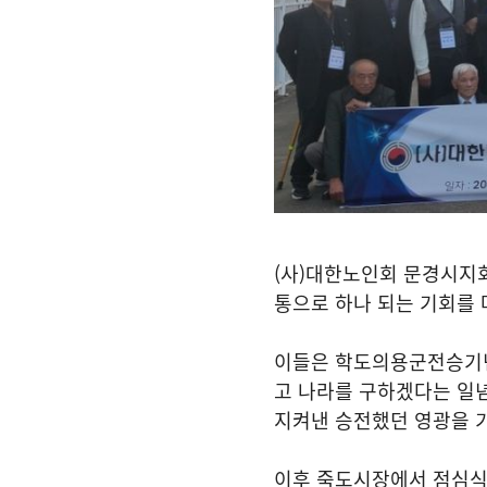
(
사
)
대한노인회 문경시지
통으로 하나 되는 기회를
이들은 학도의용군전승기
고 나라를 구하겠다는 일
지켜낸 승전했던 영광을 
이후 죽도시장에서 점심식