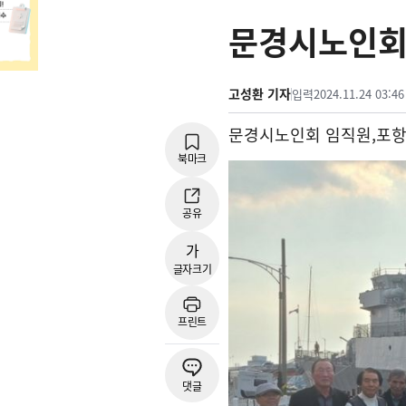
문경시노인회
고성환 기자
입력
2024.11.24 03:46
문경시노인회 임직원
,
포항
북마크
공유
가
글자크기
프린트
댓글