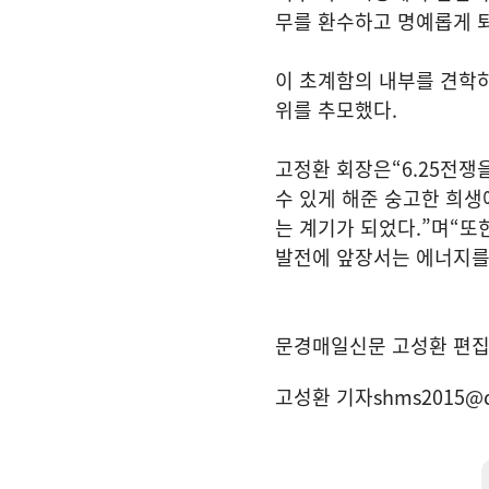
무를 환수하고 명예롭게 
이 초계함의 내부를 견학
위를 추모했다
.
고정환 회장은
“6.25
전쟁을
수 있게 해준 숭고한 희생
는 계기가 되었다
.”
며
“
또
발전에 앞장서는 에너지를
문경매일신문 고성환 편
고성환 기자
shms2015@