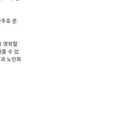
한주호 준
을 영위할
줄 수 있
진과 노인회