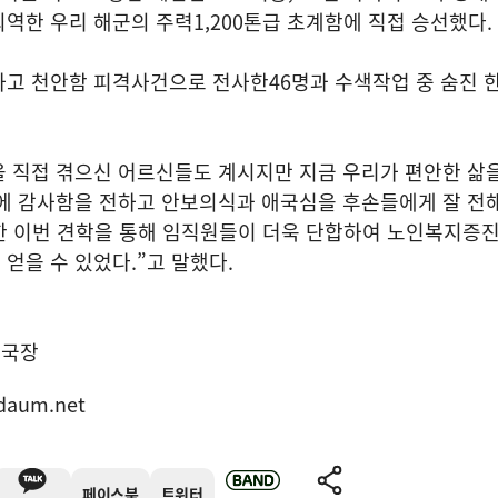
퇴역한 우리 해군의 주력
1,200
톤급 초계함에 직접 승선했다
.
하고 천안함 피격사건으로 전사한
46
명과 수색작업 중 숨진 
 직접 겪으신 어르신들도 계시지만 지금 우리가 편안한 삶
에 감사함을 전하고 안보의식과 애국심을 후손들에게 잘 전해
한 이번 견학을 통해 임직원들이 더욱 단합하여 노인복지증
 얻을 수 있었다
.”
고 말했다
.
집국장
daum.net
페이스북
트위터