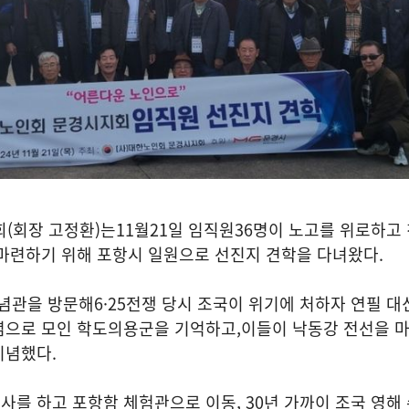
회
(
회장 고정환
)
는
11
월
21
일 임직원
36
명이 노고를 위로하고 
 마련하기 위해 포항시 일원으로 선진지 견학을 다녀왔다
.
념관을 방문해
6·25
전쟁 당시 조국이 위기에 처하자 연필 대
념으로 모인 학도의용군을 기억하고
,
이들이 낙동강 전선을 
기념했다
.
사를 하고 포항함 체험관으로 이동
, 30
년 가까이 조국 영해