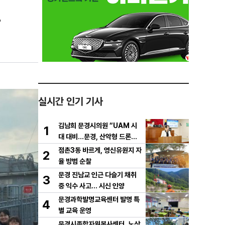
학
실시간 인기 기사
김남희 문경시의원 “UAM 시
1
대 대비…문경, 산악형 드론산
업 중심도시로 도약해야”
점촌3동 바르게, 영신유원지 자
2
율 방범 순찰
문경 진남교 인근 다슬기 채취
3
중 익수 사고… 시신 인양
문경과학발명교육센터 발명 특
4
별 교육 운영
문경시종합자원봉사센터, 노상