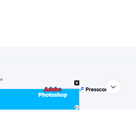
et
POWERED BY