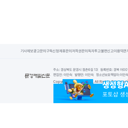
기사제보
광고문의
구독신청
제휴문의
저작권문의
독자투고
불편신고
이용약관
주소:
경상북도 문경시 점촌6길 13
등록번호:
경북 아00
편집인:
이민숙
발행인:
이민숙
청소년보호책임자:
이민
Copy
right by 문경매일신문,
All Rights Reserved.