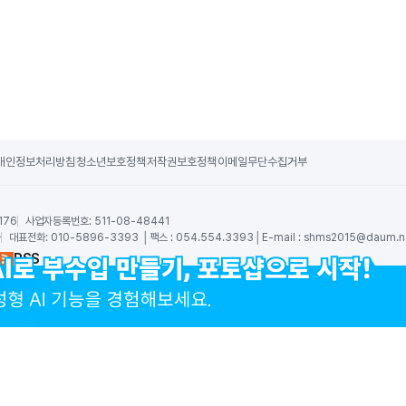
개인정보처리방침
청소년보호정책
저작권보호정책
이메일무단수집거부
176
사업자등록번호:
511-08-48441
숙
대표전화:
010-5896-3393 │팩스 : 054.554.3393│E-mail :
shms2015@daum.n
RSS