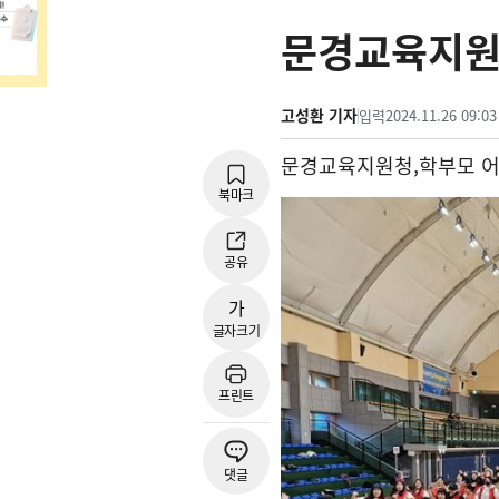
문경교육지원
고성환 기자
입력
2024.11.26 09:03
문경교육지원청
,
학부모 
북마크
공유
가
글자크기
프린트
댓글