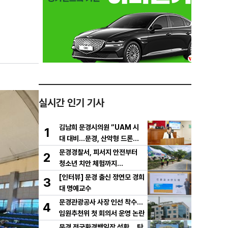
최
실시간 인기 기사
김남희 문경시의원 “UAM 시
1
대 대비…문경, 산악형 드론산
업 중심도시로 도약해야”
문경경찰서, 피서지 안전부터
2
청소년 치안 체험까지…
[인터뷰] 문경 출신 정연모 경희
3
대 명예교수
문경관광공사 사장 인선 착수…
4
임원추천위 첫 회의서 운영 논란
문경 전국환경백일장 성황… 탄