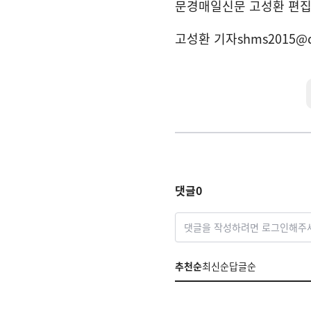
문경매일신문 고성환 편
고성환 기자
shms2015@
댓글
0
댓글을 작성하려면 로그인해주
추천순
최신순
답글순