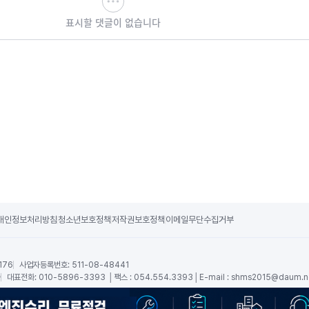
표시할 댓글이 없습니다
개인정보처리방침
청소년보호정책
저작권보호정책
이메일무단수집거부
176
사업자등록번호:
511-08-48441
숙
대표전화:
010-5896-3393 │팩스 : 054.554.3393│E-mail :
shms2015@daum.n
RSS