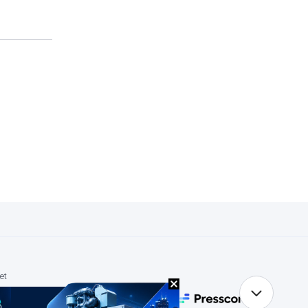
et
POWERED BY