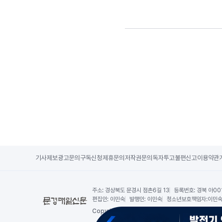
기사제보
광고문의
구독신청
제휴문의
저작권문의
독자투고
불편신고
이용약관
주소:
경상북도 문경시 점촌6길 13
등록번호:
경북 아00
편집인:
이민숙
발행인:
이민숙
청소년보호책임자:
이민
Copy
right by 문경매일신문,
All Rights Reserved.