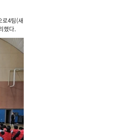
으로
4
팀
(
새
무리했다
.