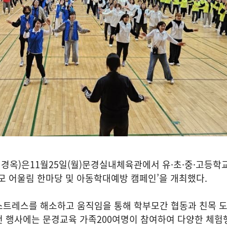
이경옥
)
은
11
월
25
일
(
월
)
문경실내체육관에서 유
·
초
·
중
·
고등학교
모 어울림 한마당 및 아동학대예방 캠페인
’
을 개최했다
.
스트레스를 해소하고 움직임을 통해 학부모간 협동과 친목 
번 행사에는 문경교육 가족
200
여명이 참여하여 다양한 체험