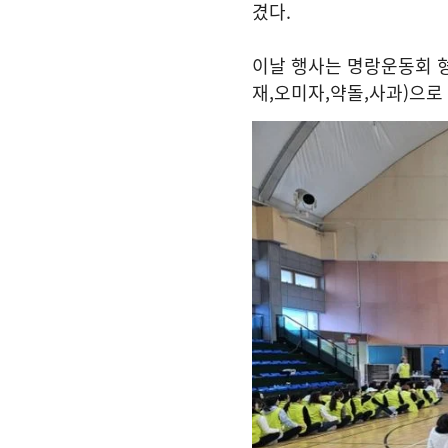
겼다
.
이날 행사는 명랑운동회 
재
,
오미자
,
약돌
,
사과
)
으로