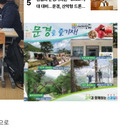
5
대 대비…문경, 산악형 드론산
업 중심도시로 도약해야”
으로