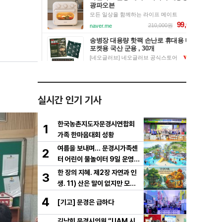
실시간 인기 기사
한국농촌지도자문경시연합회
1
가족 한마음대회 성황
여름을 보내며… 문경시가족센
2
터 어린이 물놀이터 9일 운영
마무리
한 장의 지혜. 제2장 자연과 인
3
생. 11) 산은 말이 없지만 모든
걸 가르친다
4
[기고] 문경은 급하다
김남희 문경시의원 “UAM 시