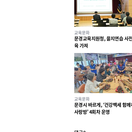
교육문화
문경교육지원청, 을지연습 사전
육 가져
교육문화
문경시 바르게, ‘건강백세 함
사랑방’ 4회차 운영