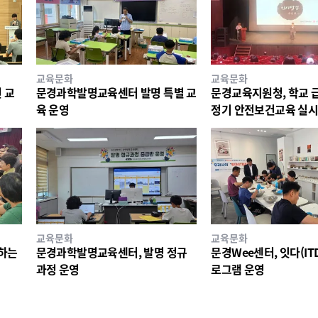
교육문화
교육문화
 교
문경과학발명교육센터 발명 특별 교
문경교육지원청, 학교 
육 운영
정기 안전보건교육 실
교육문화
교육문화
께하는
문경과학발명교육센터, 발명 정규
문경Wee센터, 잇다(ITD
과정 운영
로그램 운영