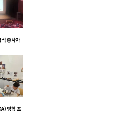
급식 종사자
시
A) 방학 프