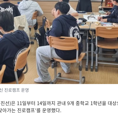
신 진로캠프 운영
유진선
)
은
11
일부터
14
일까지 관내
9
개 중학교
1
학년을 대상
찾아가는 진로캠프
’
를 운영했다
.