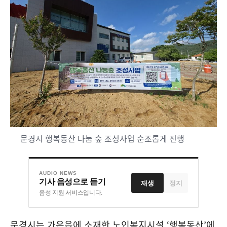
문경시 행복동산 나눔 숲 조성사업 순조롭게 진행
AUDIO NEWS
기사 음성으로 듣기
재생
정지
음성 지원 서비스입니다.
문경시는 가은읍에 소재한 노인복지시설
‘
행복동산
’
에