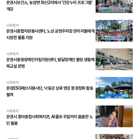
문경시보건소, 농암면 화산2리에서 ‘건강누리 프로그램’
개강
사회복지
문경시종합자원봉사센터, 노상 공영주차장 관리자들에게
시원한 물품 지원
사회복지
문경시중증장애인자립지원센터, 발달장애인 볼링 생활체
육교실 운영
사회복지
문경ESG애쓰지봉사단, 낙동강 상류 영강 환경정화 활동
펼쳐
사회복지
문경시 흥덕종합사회복지관, AI콜로 주말까지 촘촘한 노
인 돌봄