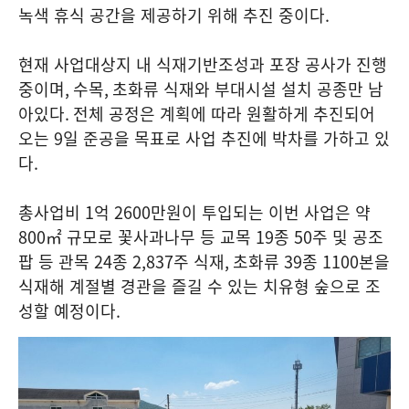
녹색 휴식 공간을 제공하기 위해 추진 중이다
.
현재 사업대상지 내 식재기반조성과 포장 공사가 진행
중이며
,
수목
,
초화류 식재와 부대시설 설치 공종만 남
아있다
.
전체 공정은 계획에 따라 원활하게 추진되어
오는
9
일 준공을 목표로 사업 추진에 박차를 가하고 있
다
.
총사업비
1
억
2600
만원이 투입되는 이번 사업은 약
800
㎡ 규모로 꽃사과나무 등 교목
19
종
50
주 및 공조
팝 등 관목
24
종
2,837
주 식재
,
초화류
39
종
1100
본을
식재해 계절별 경관을 즐길 수 있는 치유형 숲으로 조
성할 예정이다
.