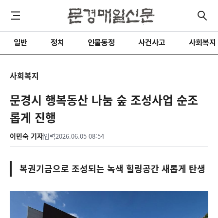
일반
정치
인물동정
사건사고
사회복지
사회복지
문경시 행복동산 나눔 숲 조성사업 순조
롭게 진행
이민숙 기자
입력
2026.06.05 08:54
복권기금으로 조성되는 녹색 힐링공간 새롭게 탄생