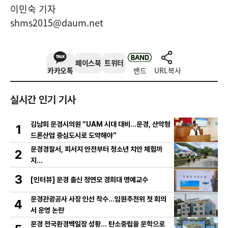
이민숙 기자
shms2015@daum.net
페이스북
트위터
카카오톡
밴드
URL복사
실시간 인기 기사
김남희 문경시의원 “UAM 시대 대비…문경, 산악형
1
드론산업 중심도시로 도약해야”
문경경찰서, 피서지 안전부터 청소년 치안 체험까
2
지…
3
[인터뷰] 문경 출신 정연모 경희대 명예교수
문경관광공사 사장 인선 착수…임원추천위 첫 회의
4
서 운영 논란
문경 전국환경백일장 성황… 탄소중립을 문학으로