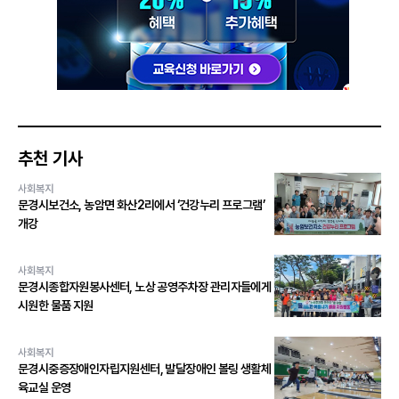
추천 기사
사회복지
문경시보건소, 농암면 화산2리에서 ‘건강누리 프로그램’
개강
사회복지
문경시종합자원봉사센터, 노상 공영주차장 관리자들에게
시원한 물품 지원
사회복지
문경시중증장애인자립지원센터, 발달장애인 볼링 생활체
육교실 운영