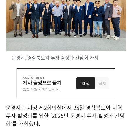
문경시, 경상북도와 투자 활성화 간담회 가져
AUDIO NEWS
기사 음성으로 듣기
재생
정지
음성 지원 서비스입니다.
문경시는 시청 제
2
회의실에서
25
일 경상북도와 지역
투자 활성화를 위한
‘2025
년 문경시 투자 활성화 간담
회
’
를 개최했다
.