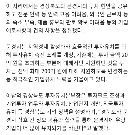
이 자리에서는 경상북도와 믄경시의 투자 현안을 공유
하고 전문 인력 등 인력 고용 어려움
,
외국인 근로자 등
의 숙소 부족
,
제품 홍보와 판로 확보 어려움 등의 기업
애로사항과 건의 사항을 청취했다
.
문경시는 지역경제 활성화와 효율적인 투자유치를 위
해 투자유치 촉진 조례를 개정
,
기존에는 투자 금액
20
억 원을 초과하는 부분에 대해서만 지원하던 것을 투
자금 전액 최대
200
억 원에 대해 지원하도록 변경하는
등 적극적인 기업유치 노력을 기울이고 있다
.
이남억 경상북도 투자유치본부장은 투자펀드 조성과
기업투자 업무와 투자유치
,
산업단지 개발
,
외국투자
유치 등 경상북도 기업 정책을 설명하며
, “
경북도와 문
경시 상호 간 정보 공유와 협력을 통해 문경시에 우량
기업이 더 많이 유치되기를 바란다
”
고 말했다
.