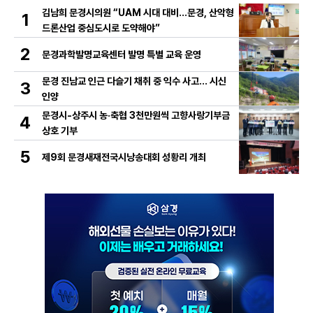
김남희 문경시의원 “UAM 시대 대비…문경, 산악형
1
드론산업 중심도시로 도약해야”
2
문경과학발명교육센터 발명 특별 교육 운영
문경 진남교 인근 다슬기 채취 중 익수 사고… 시신
3
인양
문경시-상주시 농·축협 3천만원씩 고향사랑기부금
4
상호 기부
5
제9회 문경새재전국시낭송대회 성황리 개최