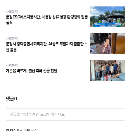
사회복지
문경ESG애쓰지봉사단, 낙동강 상류 영강 환경정화 활동
펼쳐
사회복지
문경시 흥덕종합사회복지관, AI콜로 주말까지 촘촘한 노
인 돌봄
사회복지
가은읍 바르게, 출산 축하 선물 전달
댓글
0
댓글을 작성하려면 로그인해주세요
추천순
최신순
답글순