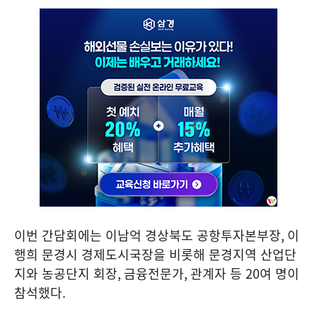
이번 간담회에는 이남억 경상북도 공항투자본부장
,
이
행희 문경시 경제도시국장을 비롯해 문경지역 산업단
지와 농공단지 회장
,
금융전문가
,
관계자 등
20
여 명이
참석했다
.