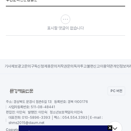
표시할 댓글이 없습니다
기사제보
광고문의
구독신청
제휴문의
저작권문의
독자투고
불편신고
이용약관
개인정보처
PC 버전
주소:
경상북도 문경시 점촌6길 13
등록번호:
경북 아00176
사업자등록번호:
511-08-48441
편집인:
이민숙
발행인:
이민숙
청소년보호책임자:
이민숙
대표전화:
010-5896-3393 │팩스 : 054.554.3393│E-mail :
shms2015@daum.net
RSS
Copy
right by 문경매일신문,
All Rights Reserved.