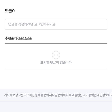
댓글
0
댓글을 작성하려면 로그인해주세요
추천순
최신순
답글순
표시할 댓글이 없습니다
기사제보
광고문의
구독신청
제휴문의
저작권문의
독자투고
불편신고
이용약관
개인정보처