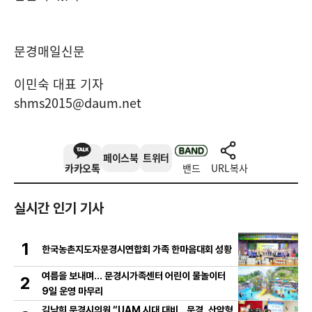
문경매일신문
이민숙 대표 기자
shms2015@daum.net
페이스북
트위터
카카오톡
밴드
URL복사
실시간 인기 기사
1
한국농촌지도자문경시연합회 가족 한마음대회 성황
여름을 보내며… 문경시가족센터 어린이 물놀이터
2
9일 운영 마무리
김남희 문경시의원 “UAM 시대 대비…문경, 산악형