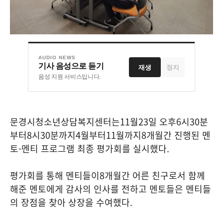
AUDIO NEWS
기사 음성으로 듣기
재생
정지
음성 지원 서비스입니다.
문경시청소년상담복지센터는
11
월
23
일 오후
6
시
30
분
부터
8
시
30
분까지
4
월부터
11
월까지
8
개월간 진행된 멘
토
-
멘티 프로그램 최종 평가회를 실시했다
.
평가회를 통해 멘티들이
8
개월간 어른 친구로서 함께
해준 멘토에게 감사의 인사를 전하고 멘토들은 멘티들
의 장점을 찾아 상장을 수여했다
.