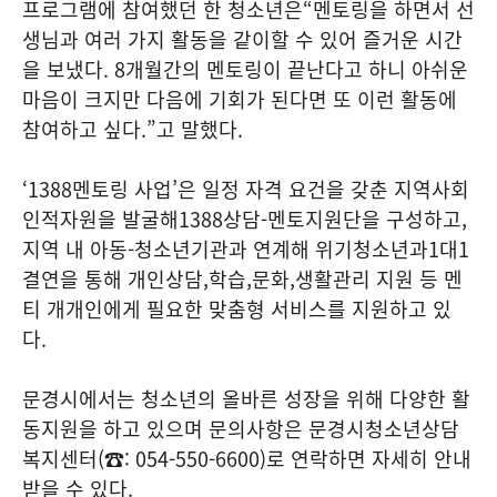
프로그램에 참여했던 한 청소년은
“
멘토링을 하면서 선
생님과 여러 가지 활동을 같이할 수 있어 즐거운 시간
을 보냈다
. 8
개월간의 멘토링이 끝난다고 하니 아쉬운
마음이 크지만 다음에 기회가 된다면 또 이런 활동에
참여하고 싶다
.”
고 말했다
.
‘1388
멘토링 사업
’
은 일정 자격 요건을 갖춘 지역사회
인적자원을 발굴해
1388
상담
-
멘토지원단을 구성하고
,
지역 내 아동
-
청소년기관과 연계해 위기청소년과
1
대
1
결연을 통해 개인상담
,
학습
,
문화
,
생활관리 지원 등 멘
티 개개인에게 필요한 맞춤형 서비스를 지원하고 있
다
.
문경시에서는 청소년의 올바른 성장을 위해 다양한 활
동지원을 하고 있으며 문의사항은 문경시청소년상담
복지센터
(
☎
: 054-550-6600)
로 연락하면 자세히 안내
받을 수 있다
.