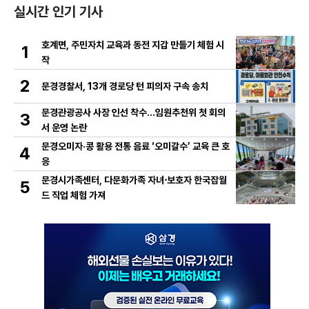
실시간 인기 기사
호계면, 주민자치 교육과 동전 지갑 만들기 체험 시
1
작
2
문경경찰서, 13개 경로당 턴 피의자 구속 송치
문경관광공사 사장 인선 착수…임원추천위 첫 회의
3
서 운영 논란
문경오미자·콩 활용 전통 음료 ‘오미갈수’ 교육 큰 호
4
응
문경시가족센터, 다문화가족 자녀⋅보호자 한국잡월
5
드 직업 체험 가져