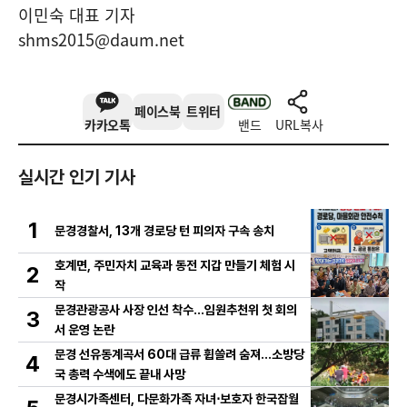
이민숙 대표 기자
shms2015@daum.net
페이스북
트위터
카카오톡
밴드
URL복사
실시간 인기 기사
1
문경경찰서, 13개 경로당 턴 피의자 구속 송치
호계면, 주민자치 교육과 동전 지갑 만들기 체험 시
2
작
문경관광공사 사장 인선 착수…임원추천위 첫 회의
3
서 운영 논란
문경 선유동계곡서 60대 급류 휩쓸려 숨져…소방당
4
국 총력 수색에도 끝내 사망
문경시가족센터, 다문화가족 자녀⋅보호자 한국잡월