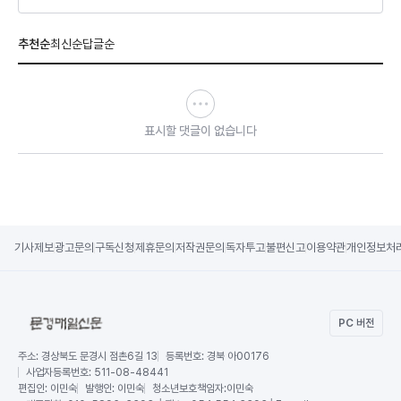
추천순
최신순
답글순
표시할 댓글이 없습니다
기사제보
광고문의
구독신청
제휴문의
저작권문의
독자투고
불편신고
이용약관
개인정보처
PC 버전
주소:
경상북도 문경시 점촌6길 13
등록번호:
경북 아00176
사업자등록번호:
511-08-48441
편집인:
이민숙
발행인:
이민숙
청소년보호책임자:
이민숙