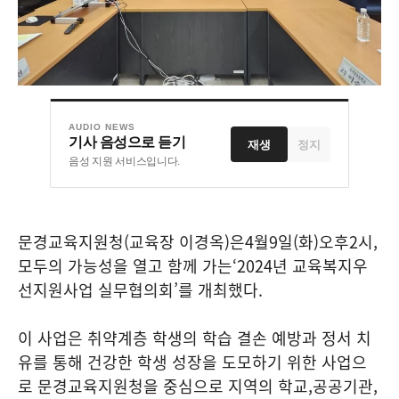
AUDIO NEWS
기사 음성으로 듣기
재생
정지
음성 지원 서비스입니다.
문경교육지원청
(
교육장 이경옥
)
은
4
월
9
일
(
화
)
오후
2
시
,
모두의 가능성을 열고 함께 가는
‘2024
년 교육복지우
선지원사업 실무협의회
’
를 개최했다
.
이 사업은 취약계층 학생의 학습 결손 예방과 정서 치
유를 통해 건강한 학생 성장을 도모하기 위한 사업으
로 문경교육지원청을 중심으로 지역의 학교
,
공공기관
,