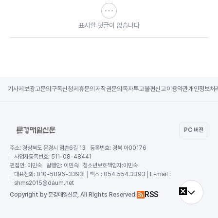
표시할 댓글이 없습니다
기사제보
광고문의
구독신청
제휴문의
저작권문의
독자투고
불편신고
이용약관
개인정보처
PC 버전
주소:
경상북도 문경시 점촌6길 13
등록번호:
경북 아00176
사업자등록번호:
511-08-48441
편집인:
이민숙
발행인:
이민숙
청소년보호책임자:
이민숙
대표전화:
010-5896-3393 │팩스 : 054.554.3393│E-mail :
shms2015@daum.net
RSS
Copy
right by 문경매일신문,
All Rights Reserved.