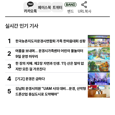
페이스북
트위터
카카오톡
밴드
URL복사
실시간 인기 기사
1
한국농촌지도자문경시연합회 가족 한마음대회 성황
여름을 보내며… 문경시가족센터 어린이 물놀이터
2
9일 운영 마무리
한 장의 지혜. 제2장 자연과 인생. 11) 산은 말이 없
3
지만 모든 걸 가르친다
4
[기고] 문경은 급하다
김남희 문경시의원 “UAM 시대 대비…문경, 산악형
5
드론산업 중심도시로 도약해야”