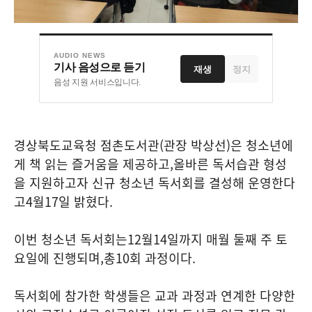
AUDIO NEWS
기사 음성으로 듣기
재생
정지
음성 지원 서비스입니다.
경상북도교육청 점촌도서관
(
관장 박상선
)
은 청소년에
게 책 읽는 즐거움을 제공하고
,
올바른 독서습관 형성
을 지원하고자 신규 청소년 독서회를 결성해 운영한다
고
4
월
17
일 밝혔다
.
이번 청소년 독서회는
12
월
14
일까지 매월 둘째 주 토
요일에 진행되며
,
총
10
회 과정이다
.
독서회에 참가한 학생들은 교과 과정과 연계한 다양한