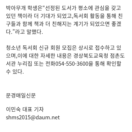
박아무개 학생은
“
선정된 도서가 평소에 관심을 갖고
있던 책이라 더 기대가 되었고
,
독서회 활동을 통해 친
구들과 함께 책과 더 친해지는 계기가 되었으면 좋겠
다
.”
라고 말했다
.
청소년 독서회 신규 회원 모집은 상시로 접수하고 있
으며
,
이에 대한 자세한
내용은 경상북도교육청 점촌도
서관 누리집 또는 전화
054-550-3600
을 통해 확인할
수 있다
.
문경매일신문
이민숙 대표 기자
shms2015@daum.net