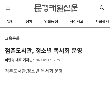
일반
정치
인물동정
사건사고
사회복지
교육문화
점촌도서관, 청소년 독서회 운영
이민숙 대표 기자
입력
2024.04.17 12:55
점촌도서관
,
청소년 독서회 운영