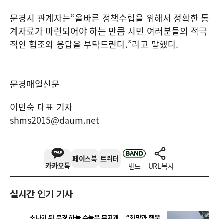
문경시 관계자는
“
올바른 정책수립을 위해서 정확한 통
계자료가 마련되어야 하는 만큼 시민 여러분들의 적극
적인 협조와 응답을 부탁드린다
.”
라고 말했다
.
문경매일신문
이민숙 대표 기자
shms2015@daum.net
페이스북
트위터
카카오톡
밴드
URL복사
실시간 인기 기사
소나기 뒤 문경 하늘 수놓은 무지개… “희망과 행운