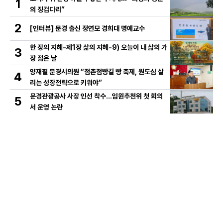
1
의 징검다리”
2
[인터뷰] 문경 출신 정연모 경희대 명예교수
한 장의 지혜-제1장 삶의 지혜-9) 오늘이 내 삶의 가
3
장 젊은 날
양재필 문경시의원 “점촌점빵길 빵 축제, 원도심 살
4
리는 성장전략으로 키워야”
문경관광공사 사장 인선 착수…임원추천위 첫 회의
5
서 운영 논란