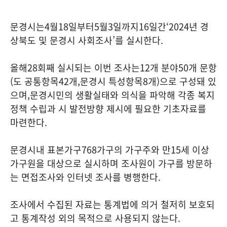
문경시는
4
월
18
일부터
5
월
3
일까지
16
일간
‘2024
년 경
상북도 및 문경시 사회조사
’
를 실시한다
.
올해
28
회째 실시되는 이번 조사는
12
개 분야
50
개 문항
(
도 공통항목
42
개
,
문경시 특성항목
8
개
)
으로 구성돼 있
으며
,
문경시민의 생활실태와 의식을 파악해 각종 복지
정책 수립과 시 발전방향 제시에 필요한 기초자료를
마련한다
.
문경시내 표본가구
768
가구의 가구주와 만
15
세 이상
가구원을 대상으로 실시하며 조사원이 가구를 방문하
는 면접조사와 인터넷 조사를 병행한다
.
조사에서 수집된 자료는 통계법에 의거 철저히 보호되
고 통계작성 외의 목적으로 사용되지 않는다
.