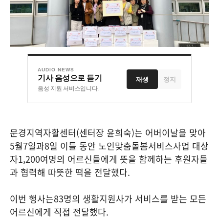
AUDIO NEWS
기사 음성으로 듣기
재생
정지
음성 지원 서비스입니다.
문경지역자활센터
(
센터장 윤희숙
)
는 어버이날을 맞아
5
월
7
일과
8
일 이틀 동안 노인맞춤돌봄서비스사업 대상
자
1,200
여명의 어르신들에게 뜻을 함께하는 후원자들
과 협력해 따뜻한 떡을 전달했다
.
이번 행사는
83
명의 생활지원사가 서비스를 받는 모든
어르신에게 직접 전달했다
.