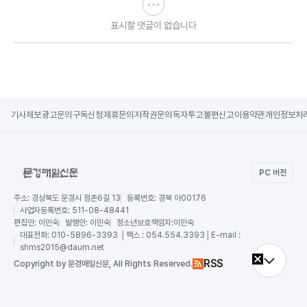
표시할 댓글이 없습니다
기사제보
광고문의
구독신청
제휴문의
저작권문의
독자투고
불편신고
이용약관
개인정보처
PC 버전
주소:
경상북도 문경시 점촌6길 13
등록번호:
경북 아00176
사업자등록번호:
511-08-48441
편집인:
이민숙
발행인:
이민숙
청소년보호책임자:
이민숙
대표전화:
010-5896-3393 │팩스 : 054.554.3393│E-mail :
shms2015@daum.net
RSS
Copy
right by 문경매일신문,
All Rights Reserved.