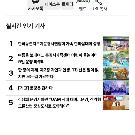
페이스북
트위터
카카오톡
밴드
URL복사
실시간 인기 기사
1
한국농촌지도자문경시연합회 가족 한마음대회 성황
여름을 보내며… 문경시가족센터 어린이 물놀이터
2
9일 운영 마무리
한 장의 지혜. 제2장 자연과 인생. 11) 산은 말이 없
3
지만 모든 걸 가르친다
4
[기고] 문경은 급하다
김남희 문경시의원 “UAM 시대 대비…문경, 산악형
5
드론산업 중심도시로 도약해야”