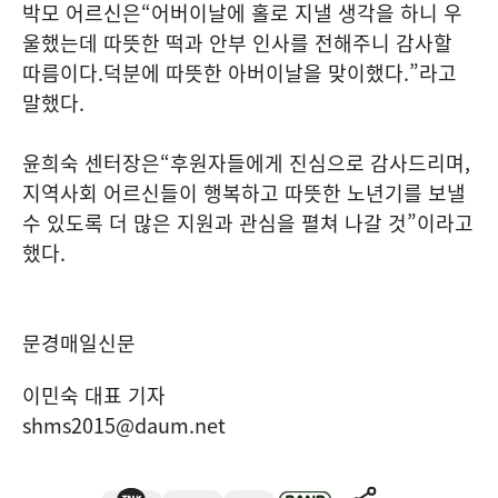
박모 어르신은
“
어버이날에 홀로 지낼 생각을 하니 우
울했는데 따뜻한 떡과 안부 인사를 전해주니 감사할
따름이다
.
덕분에 따뜻한 아버이날을 맞이했다
.”
라고
말했다
.
윤희숙 센터장은
“
후원자들에게 진심으로 감사드리며
,
지역사회 어르신들이 행복하고 따뜻한 노년기를 보낼
수 있도록 더 많은 지원과 관심을 펼쳐 나갈 것
”
이라고
했다
.
문경매일신문
이민숙 대표 기자
shms2015@daum.net