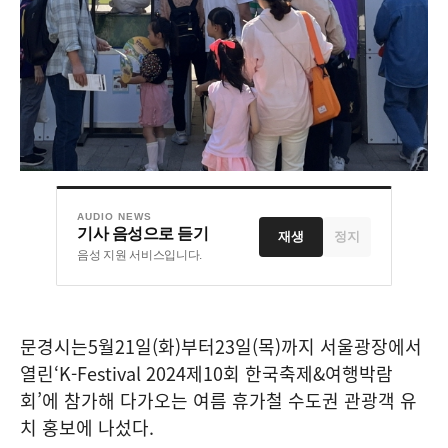
AUDIO NEWS
기사 음성으로 듣기
재생
정지
음성 지원 서비스입니다.
문경시는
5
월
21
일
(
화
)
부터
23
일
(
목
)
까지 서울광장에서
열린
‘K-Festival 2024
제
10
회 한국축제
&
여행박람
회
’
에 참가해 다가오는 여름 휴가철 수도권 관광객 유
치 홍보에 나섰다
.