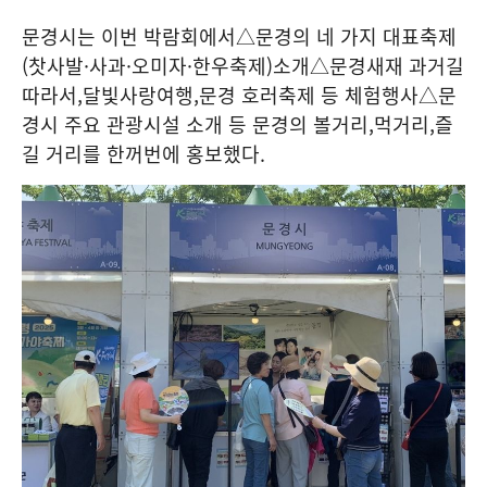
문경시는 이번 박람회에서
△
문경의 네 가지 대표축제
(
찻사발
·
사과
·
오미자
·
한우축제
)
소개
△
문경새재 과거길
따라서
,
달빛사랑여행
,
문경 호러축제 등 체험행사
△
문
경시 주요 관광시설 소개 등 문경의 볼거리
,
먹거리
,
즐
길 거리를 한꺼번에 홍보했다
.