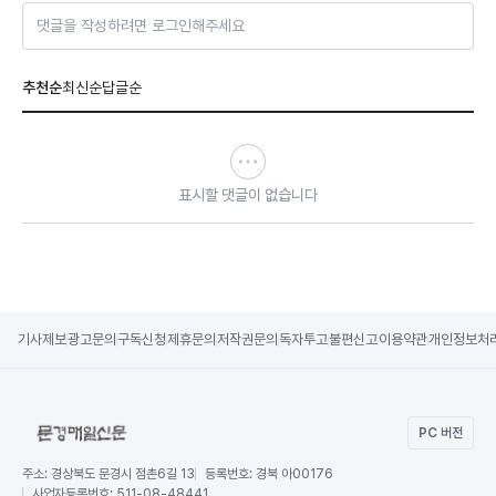
댓글을 작성하려면 로그인해주세요
추천순
최신순
답글순
표시할 댓글이 없습니다
기사제보
광고문의
구독신청
제휴문의
저작권문의
독자투고
불편신고
이용약관
개인정보처
PC 버전
주소:
경상북도 문경시 점촌6길 13
등록번호:
경북 아00176
사업자등록번호:
511-08-48441