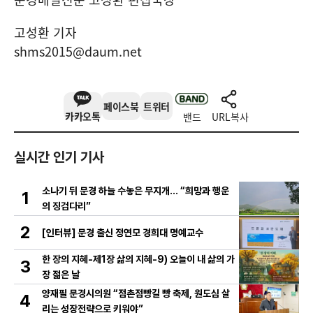
고성환 기자
shms2015@daum.net
페이스북
트위터
카카오톡
밴드
URL복사
실시간 인기 기사
소나기 뒤 문경 하늘 수놓은 무지개… “희망과 행운
1
의 징검다리”
2
[인터뷰] 문경 출신 정연모 경희대 명예교수
한 장의 지혜-제1장 삶의 지혜-9) 오늘이 내 삶의 가
3
장 젊은 날
양재필 문경시의원 “점촌점빵길 빵 축제, 원도심 살
4
리는 성장전략으로 키워야”