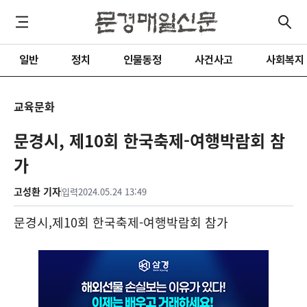
일반
정치
인물동정
사건사고
사회복지
교육문화
문경시, 제10회 한국축제-여행박람회 참
가
고성환 기자
입력
2024.05.24 13:49
문경시
,
제
10
회 한국축제
-
여행박람회 참가