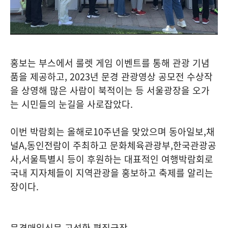
홍보는 부스에서 룰렛 게임 이벤트를 통해 관광 기념
품을 제공하고
, 2023
년 문경 관광영상 공모전 수상작
을 상영해 많은 사람이 북적이는 등 서울광장을 오가
는 시민들의 눈길을 사로잡았다
.
이번 박람회는 올해로
10
주년을 맞았으며 동아일보
,
채
널
A,
동인전람이 주최하고 문화체육관광부
,
한국관광공
사
,
서울특별시 등이 후원하는 대표적인 여행박람회로
국내 지자체들이 지역관광을 홍보하고 축제를 알리는
장이다
.
문경매일신문 고성환 편집국장