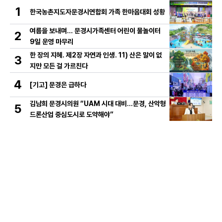
1
한국농촌지도자문경시연합회 가족 한마음대회 성황
여름을 보내며… 문경시가족센터 어린이 물놀이터
2
9일 운영 마무리
한 장의 지혜. 제2장 자연과 인생. 11) 산은 말이 없
3
지만 모든 걸 가르친다
4
[기고] 문경은 급하다
김남희 문경시의원 “UAM 시대 대비…문경, 산악형
5
드론산업 중심도시로 도약해야”