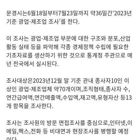
문경시는
6
월
18
일부터
7
월
23
일까지 약
36
일간
‘2023
년
기준 광업
-
제조업 조사
’
를 한다
.
이 조사는 광업
-
제조업 부문에 대한 구조와 분포
,
산업
활동 실태 등을 파악해 각종 경제정책 수립에 필요한
기초자료를 생산하기 위한 것으로 통계청 주관으로 매
년 전국에서 실시된다
.
조사대상은
2023
년
12
월 말 기준 관내 종사자
10
인 이
상인 광업
-
제조업체 약
70
개이며
,
조직형태
,
종사자 수
,
연간급여액
,
연간매출액
,
수입액
,
재고액
,
유형자산 등
13
개 항목을 조사한다
.
조사는 조사원의 방문 면접조사를 중심으로
,
인터넷
,
이
메일
,
팩스
,
전화 등 비대면과 현장조사를 병행할 예정
이다
.