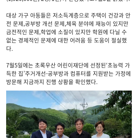
대상 가구 아동들은 저소득계층으로 주택이 건강과 안
전 문제
,
공부방 개선 문제
,
체육 분야에 재능이 있지만
금전적인 문제
,
학업에 소질이 있지만 학원에 다닐 수
없는 경제적인 문제에 대한 어려움 등 도움이 절실했
다
.
7
월
5
일에는 초록우산 어린이재단에 선정된
‘
초능력 가
득한 집
’
주거개선
-
공부방과 컴퓨터를 지원받는 가정에
방문해 지금까지 진행 상황을 확인했다
.