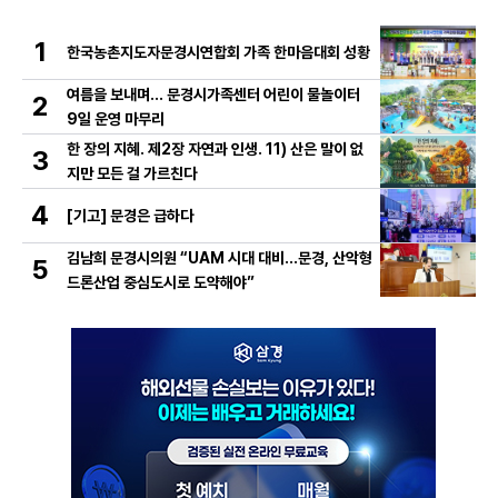
1
한국농촌지도자문경시연합회 가족 한마음대회 성황
여름을 보내며… 문경시가족센터 어린이 물놀이터
2
9일 운영 마무리
한 장의 지혜. 제2장 자연과 인생. 11) 산은 말이 없
3
지만 모든 걸 가르친다
4
[기고] 문경은 급하다
김남희 문경시의원 “UAM 시대 대비…문경, 산악형
5
드론산업 중심도시로 도약해야”