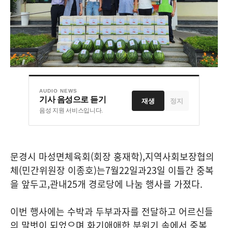
AUDIO NEWS
기사 음성으로 듣기
재생
정지
음성 지원 서비스입니다.
문경시 마성면체육회
(
회장 홍재학
),
지역사회보장협의
체
(
민간위원장 이종호
)
는
7
월
22
일과
23
일 이틀간 중복
을 앞두고
,
관내
25
개 경로당에 나눔 행사를 가졌다
.
이번 행사에는 수박과 두부과자를 전달하고 어르신들
의 말벗이 되었으며 화기애애한 분위기 속에서 중복