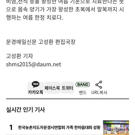
비염
,
천식 등을 왕성한 여름 기운으로 치료한다는 뜻
으로 몸속 양기가 가장 왕성한 초복에서 말복까지 시
행하는 여름 한정 치료다
.
문경매일신문 고성환 편집국장
고성환 기자
shms2015@daum.net
페이스북
트위터
카카오톡
밴드
URL복사
실시간 인기 기사
1
한국농촌지도자문경시연합회 가족 한마음대회 성황