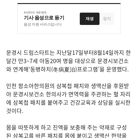
AUDIO NEWS
기사 음성으로 듣기
재생
정지
음성 지원 서비스입니다.
문경시 드림스타트는 지난달
17
일부터
8
월
14
일까지 한
달간 만
3~7
세 아동
20
여 명을 대상으로 문경시보건소
와 연계해
‘
동병하치
(
冬病夏治
)
프로그램
’
을 운영했다
.
인천 함소아한의원의 삼복첩 패치와 생맥산을 후원받
아 문경시보건소 한의사가 면역력을 주관하는 혈 자리
에 삼복첩 패치를 붙여주고 건강교육과 상담을 실시한
것이다
.
몸을 따뜻하게 하고 진액을 보충해 주는 약재로 구성
된 삼복고를 바른 패치를 몸에 붙이고 생맥산 한약을