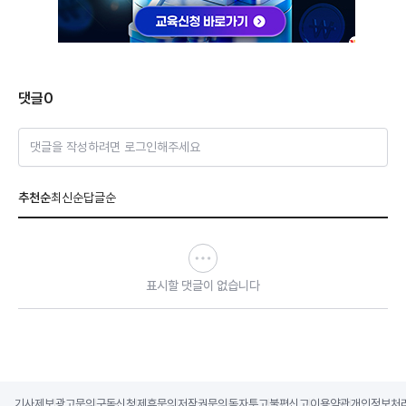
댓글
0
댓글을 작성하려면 로그인해주세요
추천순
최신순
답글순
표시할 댓글이 없습니다
기사제보
광고문의
구독신청
제휴문의
저작권문의
독자투고
불편신고
이용약관
개인정보처