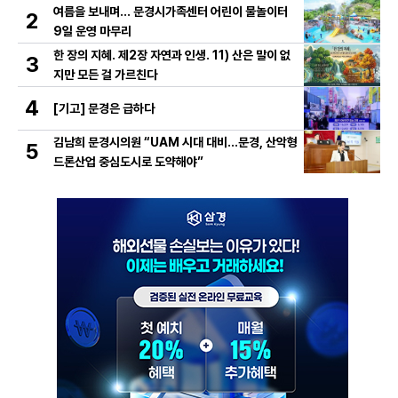
여름을 보내며… 문경시가족센터 어린이 물놀이터
2
9일 운영 마무리
한 장의 지혜. 제2장 자연과 인생. 11) 산은 말이 없
3
지만 모든 걸 가르친다
4
[기고] 문경은 급하다
김남희 문경시의원 “UAM 시대 대비…문경, 산악형
5
드론산업 중심도시로 도약해야”