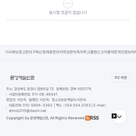
표시할 댓글이 없습니다
기사제보
광고문의
구독신청
제휴문의
저작권문의
독자투고
불편신고
이용약관
개인정보처
PC 버전
주소:
경상북도 문경시 점촌6길 13
등록번호:
경북 아00176
사업자등록번호:
511-08-48441
편집인:
이민숙
발행인:
이민숙
청소년보호책임자:
이민숙
대표전화:
010-5896-3393 │팩스 : 054.554.3393│E-mail :
shms2015@daum.net
RSS
Copy
right by 문경매일신문,
All Rights Reserved.