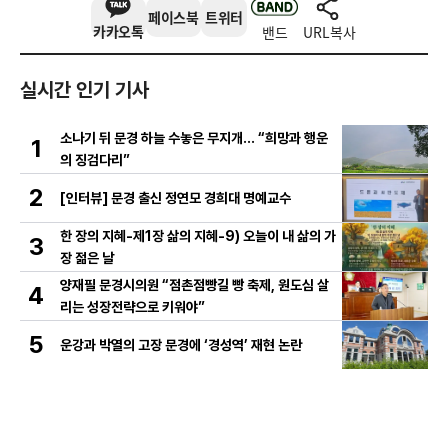
페이스북
트위터
카카오톡
밴드
URL복사
실시간 인기 기사
소나기 뒤 문경 하늘 수놓은 무지개… “희망과 행운
1
의 징검다리”
2
[인터뷰] 문경 출신 정연모 경희대 명예교수
한 장의 지혜-제1장 삶의 지혜-9) 오늘이 내 삶의 가
3
장 젊은 날
양재필 문경시의원 “점촌점빵길 빵 축제, 원도심 살
4
리는 성장전략으로 키워야”
5
운강과 박열의 고장 문경에 ‘경성역’ 재현 논란