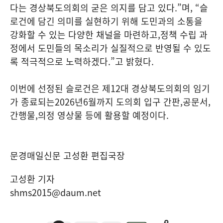
다는 경상북도의회의 굳은 의지를 담고 있다
.”
며
, “
슬
로건에 담긴 의미를 실현하기 위해 도민과의 소통을
강화할 수 있는 다양한 채널을 마련하고
,
정책 수립 과
정에서 도민들의 목소리가 실질적으로 반영될 수 있도
록 적극적으로 노력하겠다
.”
고 밝혔다
.
이번에 선정된 슬로건은 제
12
대 경상북도의회의 임기
가 종료되는
2026
년
6
월까지 도의회 입구 간판
,
공문서
,
간행물
,
의정 영상물 등에 활용할 예정이다
.
문경매일신문 고성환 편집국장
고성환 기자
shms2015@daum.net