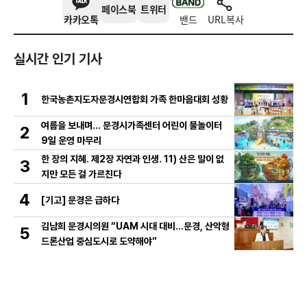
페이스북
트위터
카카오톡
밴드
URL복사
실시간 인기 기사
1
한국농촌지도자문경시연합회 가족 한마음대회 성황
여름을 보내며… 문경시가족센터 어린이 물놀이터
2
9일 운영 마무리
한 장의 지혜. 제2장 자연과 인생. 11) 산은 말이 없
3
지만 모든 걸 가르친다
4
[기고] 문경은 급하다
김남희 문경시의원 “UAM 시대 대비…문경, 산악형
5
드론산업 중심도시로 도약해야”