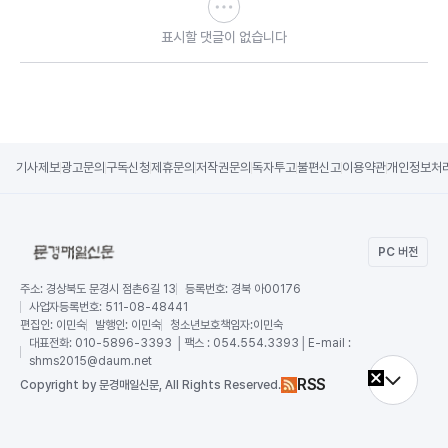
표시할 댓글이 없습니다
기사제보
광고문의
구독신청
제휴문의
저작권문의
독자투고
불편신고
이용약관
개인정보처
PC 버전
주소:
경상북도 문경시 점촌6길 13
등록번호:
경북 아00176
사업자등록번호:
511-08-48441
편집인:
이민숙
발행인:
이민숙
청소년보호책임자:
이민숙
대표전화:
010-5896-3393 │팩스 : 054.554.3393│E-mail :
shms2015@daum.net
RSS
Copy
right by 문경매일신문,
All Rights Reserved.