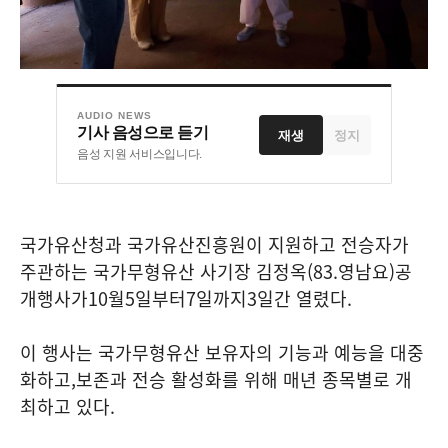
AUDIO NEWS
기사 음성으로 듣기
재생
정지
음성 지원 서비스입니다.
국가유산청과 국가유산진흥원이 지원하고 전승자가
주관하는 국가무형유산 사기장 김정옥
(83.
영남요
)
공
개행사가
10
월
5
일부터
7
일까지
3
일간 열렸다
.
이 행사는 국가무형유산 보유자의 기능과 예능을 대중
화하고
,
보존과 전승 활성화를 위해 매년 종목별로 개
최하고 있다
.