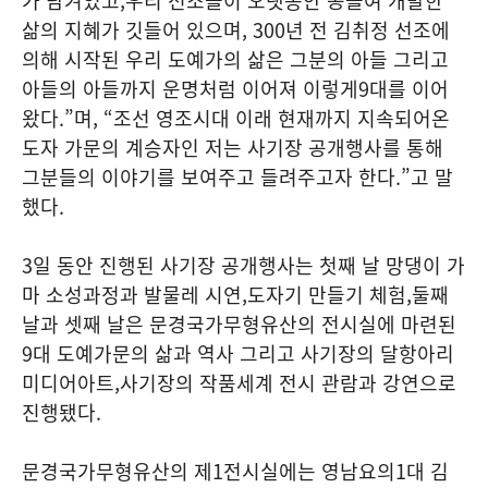
가 담겨있고
,
우리 선조들이 오랫동안 공들여 개발한
삶의 지혜가 깃들어 있으며
, 300
년 전 김취정 선조에
의해 시작된 우리 도예가의 삶은 그분의 아들 그리고
아들의 아들까지 운명처럼 이어져 이렇게
9
대를 이어
왔다
.”
며
, “
조선 영조시대 이래 현재까지 지속되어온
도자 가문의 계승자인 저는 사기장 공개행사를 통해
그분들의 이야기를 보여주고 들려주고자 한다
.”
고 말
했다
.
3
일 동안 진행된 사기장 공개행사는 첫째 날 망댕이 가
마 소성과정과 발물레 시연
,
도자기 만들기 체험
,
둘째
날과 셋째 날은 문경국가무형유산의 전시실에 마련된
9
대 도예가문의 삶과 역사 그리고 사기장의 달항아리
미디어아트
,
사기장의 작품세계 전시 관람과 강연으로
진행됐다
.
문경국가무형유산의 제
1
전시실에는 영남요의
1
대 김