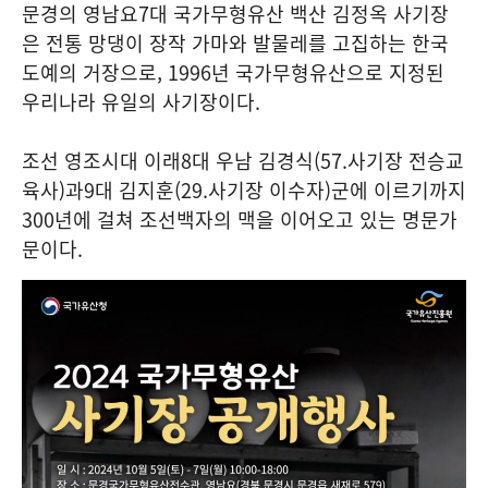
문경의 영남요
7
대 국가무형유산 백산 김정옥 사기장
은 전통 망댕이 장작 가마와 발물레를 고집하는 한국
도예의 거장으로
, 1996
년 국가무형유산으로 지정된
우리나라 유일의 사기장이다
.
조선 영조시대 이래
8
대 우남 김경식
(57.
사기장 전승교
육사
)
과
9
대 김지훈
(29.
사기장 이수자
)
군에 이르기까지
300
년에 걸쳐 조선백자의 맥을 이어오고 있는 명문가
문이다
.