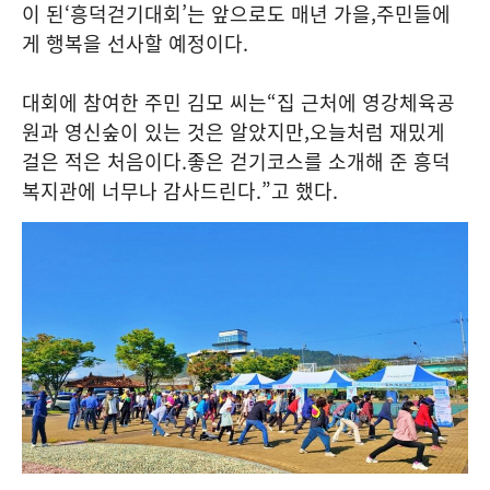
이 된
‘
흥덕걷기대회
’
는 앞으로도 매년 가을
,
주민들에
게 행복을 선사할 예정이다
.
대회에 참여한 주민 김모 씨는
“
집 근처에 영강체육공
원과 영신숲이 있는 것은 알았지만
,
오늘처럼 재밌게
걸은 적은 처음이다
.
좋은 걷기코스를 소개해 준 흥덕
복지관에 너무나 감사드린다
.”
고 했다
.