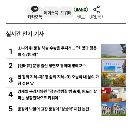
페이스북
트위터
카카오톡
밴드
URL복사
실시간 인기 기사
소나기 뒤 문경 하늘 수놓은 무지개… “희망과 행운
1
의 징검다리”
2
[인터뷰] 문경 출신 정연모 경희대 명예교수
한 장의 지혜-제1장 삶의 지혜-9) 오늘이 내 삶의 가
3
장 젊은 날
양재필 문경시의원 “점촌점빵길 빵 축제, 원도심 살
4
리는 성장전략으로 키워야”
5
운강과 박열의 고장 문경에 ‘경성역’ 재현 논란