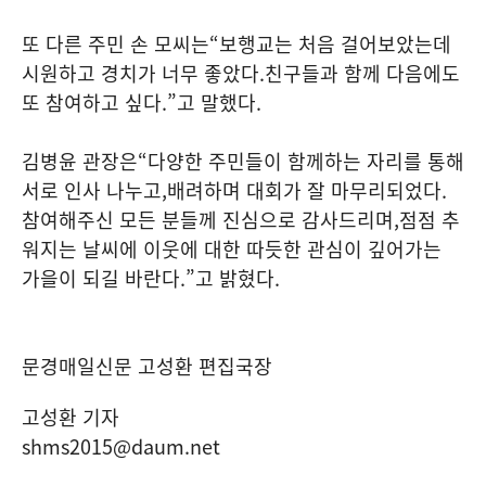
또 다른 주민 손 모씨는
“
보행교는 처음 걸어보았는데
시원하고 경치가 너무 좋았다
.
친구들과 함께 다음에도
또 참여하고 싶다
.”
고 말했다
.
김병윤 관장은
“
다양한 주민들이 함께하는 자리를 통해
서로 인사 나누고
,
배려하며 대회가 잘 마무리되었다
.
참여해주신 모든 분들께 진심으로 감사드리며
,
점점 추
워지는 날씨에 이웃에 대한 따듯한 관심이 깊어가는
가을이 되길 바란다
.”
고 밝혔다
.
문경매일신문 고성환 편집국장
고성환 기자
shms2015@daum.net