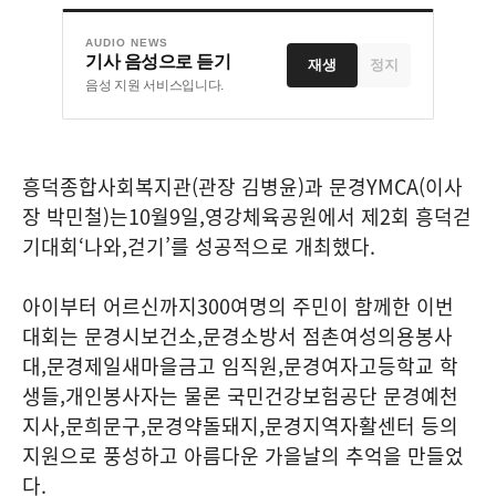
AUDIO NEWS
기사 음성으로 듣기
재생
정지
음성 지원 서비스입니다.
흥덕종합사회복지관
(
관장 김병윤
)
과 문경
YMCA(
이사
장 박민철
)
는
10
월
9
일
,
영강체육공원에서 제
2
회 흥덕걷
기대회
‘
나와
,
걷기
’
를 성공적으로 개최했다
.
아이부터 어르신까지
300
여명의 주민이 함께한 이번
대회는 문경시보건소
,
문경소방서 점촌여성의용봉사
대
,
문경제일새마을금고 임직원
,
문경여자고등학교 학
생들
,
개인봉사자는 물론 국민건강보험공단 문경예천
지사
,
문희문구
,
문경약돌돼지
,
문경지역자활센터 등의
지원으로 풍성하고 아름다운 가을날의 추억을 만들었
다
.