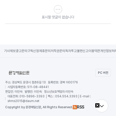
표시할 댓글이 없습니다
기사제보
광고문의
구독신청
제휴문의
저작권문의
독자투고
불편신고
이용약관
개인정보처
PC 버전
주소:
경상북도 문경시 점촌6길 13
등록번호:
경북 아00176
사업자등록번호:
511-08-48441
편집인:
이민숙
발행인:
이민숙
청소년보호책임자:
이민숙
대표전화:
010-5896-3393 │팩스 : 054.554.3393│E-mail :
shms2015@daum.net
RSS
Copy
right by 문경매일신문,
All Rights Reserved.