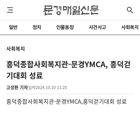
일반
정치
인물동정
사건사고
사회복지
사회복지
흥덕종합사회복지관-문경YMCA, 흥덕걷
기대회 성료
고성환 기자
입력
2024.10.10 11:25
흥덕종합사회복지관
-
문경
YMCA,
흥덕걷기대회 성료