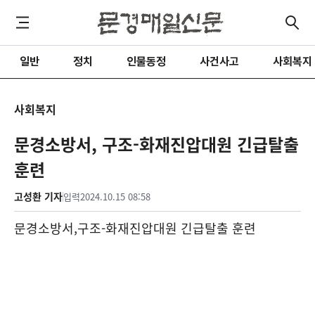
일반
정치
인물동정
사건사고
사회복지
사회복지
문경소방서, 구조-화재진압대원 긴급탈출
훈련
고성환 기자
입력
2024.10.15 08:58
문경소방서
,
구조
-
화재진압대원 긴급탈출 훈련