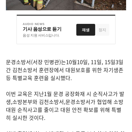
AUDIO NEWS
기사 음성으로 듣기
재생
정지
음성 지원 서비스입니다.
문경소방서
(
서장 민병관
)
는
10
월
10
일
, 11
일
, 15
일
3
일
간 김천소방서 훈련장에서 대원보호를 위한 자기생존
등 특별교육 훈련을 실시했다
.
이번 교육은 지난
1
월 문경 공장화재 시 순직사고가 발
생
,
소방본부와 김천소방서
,
문경소방서가 협업해 소방
대원 순직사고를 줄이고 대원 안전 확보를 위해 특별
히 실시한 것이다
.