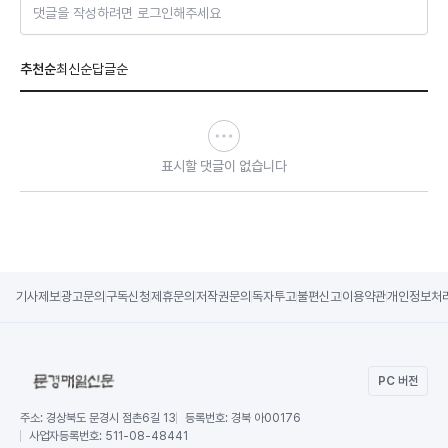
댓글을 작성하려면 로그인해주세요
추천순
최신순
답글순
표시할 댓글이 없습니다
기사제보
광고문의
구독신청
제휴문의
저작권문의
독자투고
불편신고
이용약관
개인정보처
PC 버전
주소:
경상북도 문경시 점촌6길 13
등록번호:
경북 아00176
사업자등록번호:
511-08-48441