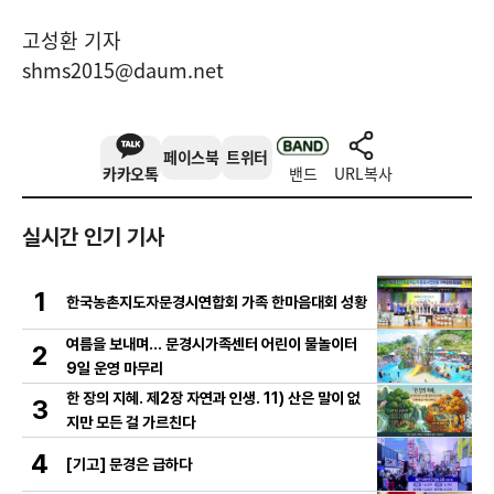
고성환 기자
shms2015@daum.net
페이스북
트위터
카카오톡
밴드
URL복사
실시간 인기 기사
1
한국농촌지도자문경시연합회 가족 한마음대회 성황
여름을 보내며… 문경시가족센터 어린이 물놀이터
2
9일 운영 마무리
한 장의 지혜. 제2장 자연과 인생. 11) 산은 말이 없
3
지만 모든 걸 가르친다
4
[기고] 문경은 급하다