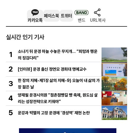
페이스북
트위터
카카오톡
밴드
URL복사
실시간 인기 기사
소나기 뒤 문경 하늘 수놓은 무지개… “희망과 행운
1
의 징검다리”
2
[인터뷰] 문경 출신 정연모 경희대 명예교수
한 장의 지혜-제1장 삶의 지혜-9) 오늘이 내 삶의 가
3
장 젊은 날
양재필 문경시의원 “점촌점빵길 빵 축제, 원도심 살
4
리는 성장전략으로 키워야”
5
운강과 박열의 고장 문경에 ‘경성역’ 재현 논란