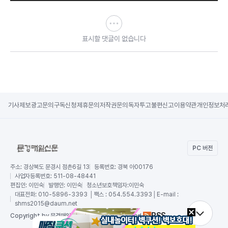
표시할 댓글이 없습니다
기사제보
광고문의
구독신청
제휴문의
저작권문의
독자투고
불편신고
이용약관
개인정보처
PC 버전
주소:
경상북도 문경시 점촌6길 13
등록번호:
경북 아00176
사업자등록번호:
511-08-48441
편집인:
이민숙
발행인:
이민숙
청소년보호책임자:
이민숙
대표전화:
010-5896-3393 │팩스 : 054.554.3393│E-mail :
shms2015@daum.net
RSS
Copy
right by 문경매일신문,
All Rights Reserved.