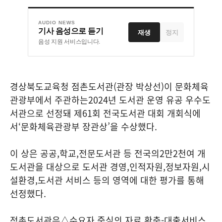
AUDIO NEWS
기사 음성으로 듣기
재생
정지
음성 지원 서비스입니다.
경상북도교육청 점촌도서관
(
관장 박상선
)
이 문화체육
관광부에서 주관하는
2024
년 도서관 운영 유공 우수도
서관으로 선정돼 제
61
회 전국도서관 대회 개회식에
서
‘
문화체육관광부 장관상
’
을 수상했다
.
이 상은 공공
,
학교
,
전문도서관 등 전국의
2
만
2
천여 개
도서관을 대상으로 도서관 경영
,
인적자원
,
정보자원
,
시
설환경
,
도서관 서비스 등의 영역에 대한 평가를 통해
선정했다
.
점촌도서관은
△
수요자 중심의 자료 확충
-
대출서비스