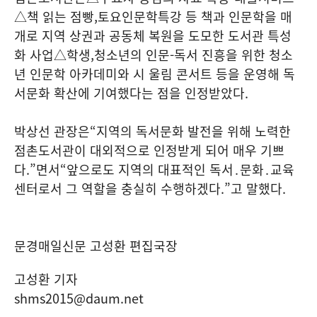
△
책 읽는 점빵
,
토요인문학특강 등 책과 인문학을 매
개로 지역 상권과 공동체 복원을 도모한 도서관 특성
화 사업
△
학생
,
청소년의 인문
-
독서 진흥을 위한 청소
년 인문학 아카데미와 시 울림 콘서트 등을 운영해 독
서문화 확산에 기여했다는 점을 인정받았다
.
박상선 관장은
“
지역의 독서문화 발전을 위해 노력한
점촌도서관이 대외적으로 인정받게 되어 매우 기쁘
다
.”
면서
“
앞으로도 지역의 대표적인 독서
․
문화
․
교육
센터로서 그 역할을 충실히 수행하겠다
.”
고 말했다
.
문경매일신문 고성환 편집국장
고성환 기자
shms2015@daum.net