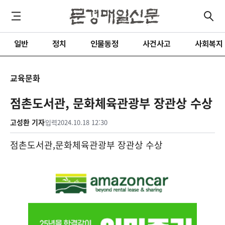
일반
정치
인물동정
사건사고
사회복지
교육문화
점촌도서관, 문화체육관광부 장관상 수상
고성환 기자
입력
2024.10.18 12:30
점촌도서관
,
문화체육관광부 장관상 수상