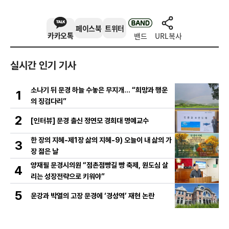
페이스북
트위터
카카오톡
밴드
URL복사
실시간 인기 기사
소나기 뒤 문경 하늘 수놓은 무지개… “희망과 행운
1
의 징검다리”
2
[인터뷰] 문경 출신 정연모 경희대 명예교수
한 장의 지혜-제1장 삶의 지혜-9) 오늘이 내 삶의 가
3
장 젊은 날
양재필 문경시의원 “점촌점빵길 빵 축제, 원도심 살
4
리는 성장전략으로 키워야”
5
운강과 박열의 고장 문경에 ‘경성역’ 재현 논란