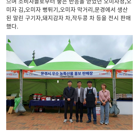
으며 소비자들로부터 좋은 반응을 얻었던 오미자청
,
오
미자 김
,
오미자 뻥튀기
,
오미자 막거리
,
문경에서 생산
된 말린 구기자
,
돼지감자 차
,
작두콩 차 등을 전시 판매
했다
.