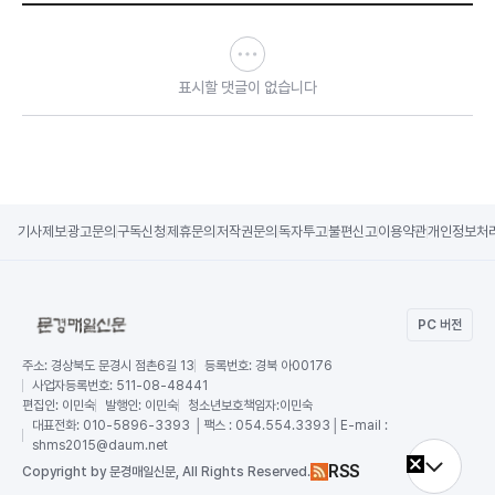
표시할 댓글이 없습니다
기사제보
광고문의
구독신청
제휴문의
저작권문의
독자투고
불편신고
이용약관
개인정보처
PC 버전
주소:
경상북도 문경시 점촌6길 13
등록번호:
경북 아00176
사업자등록번호:
511-08-48441
편집인:
이민숙
발행인:
이민숙
청소년보호책임자:
이민숙
대표전화:
010-5896-3393 │팩스 : 054.554.3393│E-mail :
shms2015@daum.net
RSS
Copy
right by 문경매일신문,
All Rights Reserved.