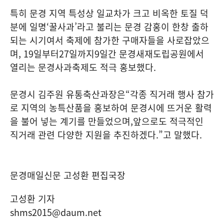
특히 문경 지역 특성상 일교차가 크고 비옥한 토질 덕
분에 일명
‘
꿀사과
’
라고 불리는 문경 감홍이 한창 출하
되는 시기여서 축제에 참가한 구매자들을 사로잡았으
며
, 19
일부터
27
일까지
9
일간 문경새재도립공원에서
열리는 문경사과축제도 적극 홍보했다
.
문경시 김주원 유통축산과장은
“
각종 직거래 행사 참가
로 지역의 농특산품을 홍보하여 문경시에 뜨거운 활력
을 불어 넣는 계기를 만들었으며
,
앞으로도 적극적인
직거래 관련 다양한 지원을 추진하겠다
.”
고 말했다
.
문경매일신문 고성환 편집국장
고성환 기자
shms2015@daum.net