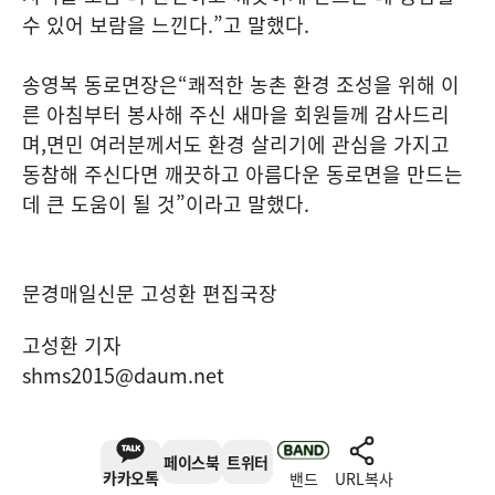
수 있어 보람을 느낀다
.”
고 말했다
.
송영복 동로면장은
“
쾌적한 농촌 환경 조성을 위해 이
른 아침부터 봉사해 주신 새마을 회원들께 감사드리
며
,
면민 여러분께서도 환경 살리기에 관심을 가지고
동참해 주신다면 깨끗하고 아름다운 동로면을 만드는
데 큰 도움이 될 것
”
이라고 말했다
.
문경매일신문 고성환 편집국장
고성환 기자
shms2015@daum.net
페이스북
트위터
카카오톡
밴드
URL복사