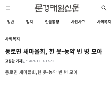
일반
정치
인물동정
사건사고
사회복지
사회복지
동로면 새마을회, 헌 옷-농약 빈 병 모아
고성환 기자
입력
2024.11.14 12:20
동로면 새마을회
,
헌 옷
-
농약 빈 병 모아