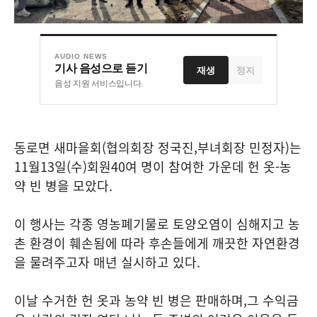
AUDIO NEWS
기사 음성으로 듣기
재생
정지
음성 지원 서비스입니다.
동로면 새마을회
(
협의회장 정국진
,
부녀회장 민정자
)
는
11
월
13
일
(
수
)
회원
40
여 명이 참여한 가운데 헌 옷
-
농
약 빈 병을 모았다
.
이 행사는 각종 영농폐기물로 토양오염이 심해지고 농
촌 환경이 훼손됨에 따라 후손들에게 깨끗한 자연환경
을 물려주고자 매년 실시하고 있다
.
이날 수거한 헌 옷과 농약 빈 병은 판매하며
,
그 수익금