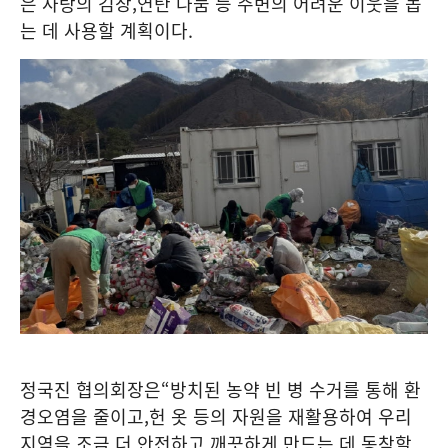
은 사랑의 김장
,
연탄 나눔 등 주변의 어려운 이웃을 돕
는 데 사용할 계획이다
.
정국진 협의회장은
“
방치된 농약 빈 병 수거를 통해 환
경오염을 줄이고
,
헌 옷 등의 자원을 재활용하여 우리
지역을 조금 더 안전하고 깨끗하게 만드는 데 동참할