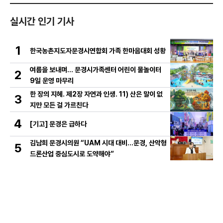
실시간 인기 기사
1
한국농촌지도자문경시연합회 가족 한마음대회 성황
여름을 보내며… 문경시가족센터 어린이 물놀이터
2
9일 운영 마무리
한 장의 지혜. 제2장 자연과 인생. 11) 산은 말이 없
3
지만 모든 걸 가르친다
4
[기고] 문경은 급하다
김남희 문경시의원 “UAM 시대 대비…문경, 산악형
5
드론산업 중심도시로 도약해야”