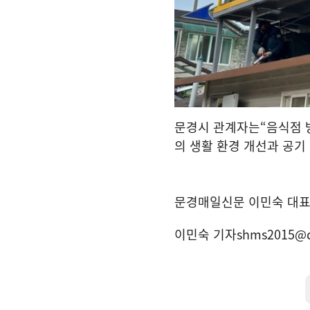
문경시 관계자는
“
음식점 
의 생활 환경 개선과 공기
문경매일신문 이민숙 대
이민숙 기자
shms2015@