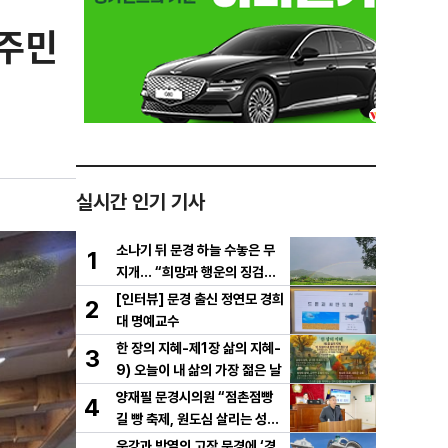
 주민
실시간 인기 기사
소나기 뒤 문경 하늘 수놓은 무
1
지개… “희망과 행운의 징검다
리”
[인터뷰] 문경 출신 정연모 경희
2
대 명예교수
한 장의 지혜-제1장 삶의 지혜-
3
9) 오늘이 내 삶의 가장 젊은 날
양재필 문경시의원 “점촌점빵
4
길 빵 축제, 원도심 살리는 성장
전략으로 키워야”
운강과 박열의 고장 문경에 ‘경