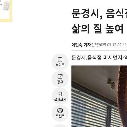
문경시, 음식
삶의 질 높여
이민숙 기자
입력
2025.03.12 09:44
문경시
,
음식점 미세먼지
-
북마크
공유
가
글자크기
프린트