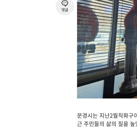
댓글
문경시는 지난
2
월
직화구이
근 주민들의 삶의 질을 높