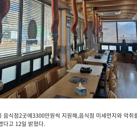
 음식점
2
곳에
3300
만원씩 지원해
,
음식점 미세먼지와 악취를
였다고 12일 밝혔다
.