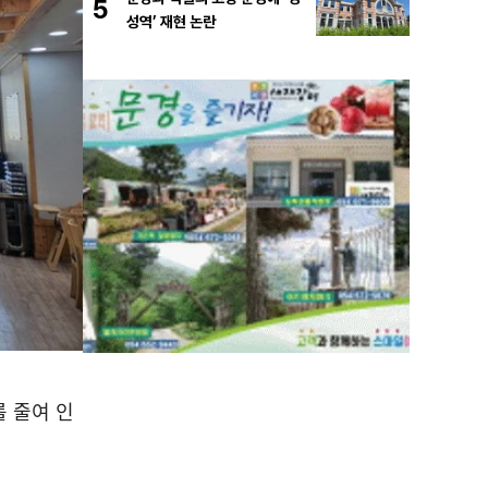
5
성역’ 재현 논란
 줄여 인