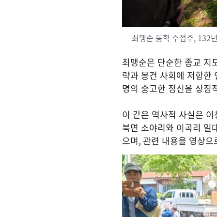
최맹순 동학 수접주, 132
최맹순은 단순한 종교 지도
략과 봉건 사회에 저항한
명의 숭고한 정신을 상징
이 같은 역사적 사실은 
북면 소야리와 이곡리 일
으며
,
관련 내용을 영상으