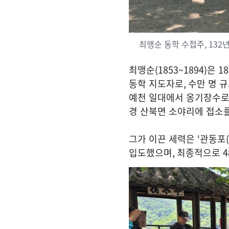
최맹순 동학 수접주, 132
최맹순
(1853~1894)
은
18
동학 지도자로
,
수만 명 
예천 일대에서 옹기장수로
경 산북면 소야리에 접소
그가 이끈 세력은
‘
관동포
(
입도했으며
,
최종적으로
4