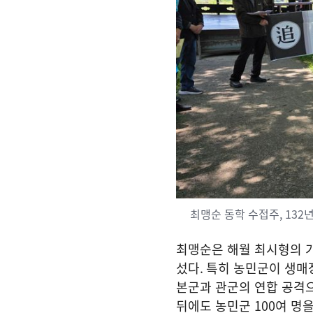
최맹순 동학 수접주, 132
최맹순은 해월 최시형의 가
섰다
.
특히 농민군이 생매
본군과 관군의 연합 공격
뒤에도 농민군
100
여 명