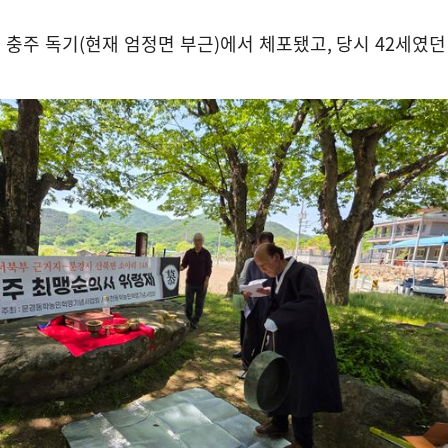
 충주 독기
(
현재 엄정면 부근
)
에서 체포됐고
,
당시
42
세였던