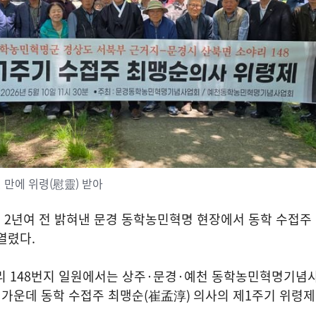
년 만에 위령(慰靈) 받아
가
2
년여 전 밝혀낸 문경 동학농민혁명 현장에서 동학 수접주
 열렸다
.
리
148
번지 일원에서는 상주
·
문경
·
예천 동학농민혁명기념사
 가운데 동학 수접주 최맹순
(
崔孟淳
)
의사의 제
1
주기 위령제