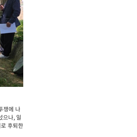
투쟁에 나
맞섰으나
,
일
대로 후퇴한