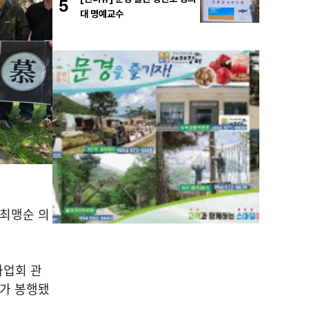
5
대 명예교수
 최맹순 의
업회 관
가 봉행됐