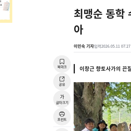
최맹순 동학 
아
이민숙 기자
입력
2026.05.11 07:27
북마크
이창근 향토사가의 끈질
공유
가
글자크기
프린트