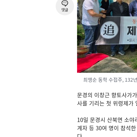
댓글
최맹순 동학 수접주, 132
문경의 이창근 향토사가
사를 기리는 첫 위령제가
10
일 문경시 산북면 소야
계자 등
30
여 명이 참석한
다
.