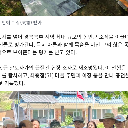
년 만에 위령(慰靈) 받아
자를 넘어 경북북부 지역 최대 규모의 농민군 조직을 이끌며
 인물로 평가된다
.
특히 아들과 함께 목숨을 바친 그의 삶은
적으로 보여준다는 평가를 받고 있다
.
이창근 향토사가의 끈질긴 현장 조사로 재조명됐다
.
이 선생은
대를 탐사하고
,
최종점
(61)
마을 주민과 이장 등을 만나 증언
로 기록했다
.