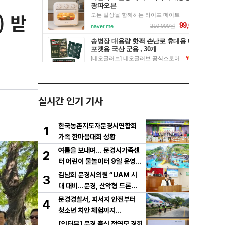
) 받
실시간 인기 기사
한국농촌지도자문경시연합회
1
가족 한마음대회 성황
여름을 보내며… 문경시가족센
2
터 어린이 물놀이터 9일 운영
마무리
김남희 문경시의원 “UAM 시
3
대 대비…문경, 산악형 드론산
업 중심도시로 도약해야”
문경경찰서, 피서지 안전부터
4
청소년 치안 체험까지…
[인터뷰] 문경 출신 정연모 경희