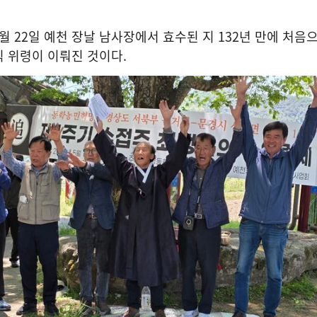
월
22
일 예천 장날 남사장에서 효수된 지
132
년 만에 처음
식 위령이 이뤄진 것이다
.