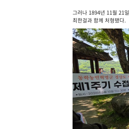
그러나
1894
년
11
월
21
일
최한걸과 함께 처형됐다
.