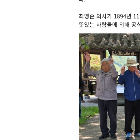
최맹순 의사가
1894
년
11
뜻있는 사람들에 의해 공