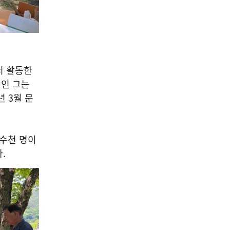
서 활동한
신인 그는
년
3
월 문
 수천 명이
다
.