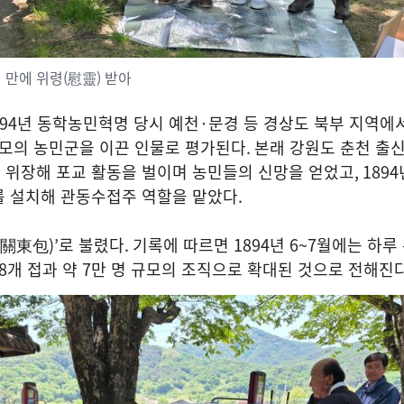
년 만에 위령(慰靈) 받아
94
년 동학농민혁명 당시 예천
·
문경 등 경상도 북부 지역에
규모의 농민군을 이끈 인물로 평가된다
.
본래 강원도 춘천 출
 위장해 포교 활동을 벌이며 농민들의 신망을 얻었고
, 1894
를 설치해 관동수접주 역할을 맡았다
.
關東包
)’
로 불렸다
.
기록에 따르면
1894
년
6~7
월에는 하루
8
개 접과 약
7
만 명 규모의 조직으로 확대된 것으로 전해진