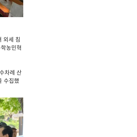
 외세 침
 동학농민혁
 수차례 산
을 수집했