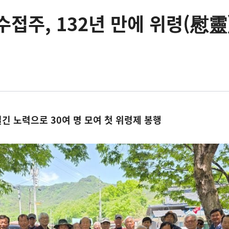
수접주, 132년 만에 위령(慰靈
긴 노력으로 30여 명 모여 첫 위령제 봉행