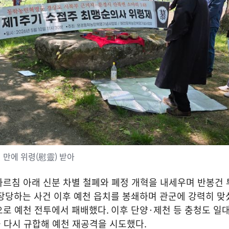
년 만에 위령(慰靈) 받아
르침 아래 신분 차별 철폐와 폐정 개혁을 내세우며 반봉건 
장당하는 사건 이후 예천 읍치를 봉쇄하며 관군에 강력히 
으로 예천 전투에서 패배했다
.
이후 단양
·
제천 등 충청도 일
을 다시 규합해 예천 재공격을 시도했다
.