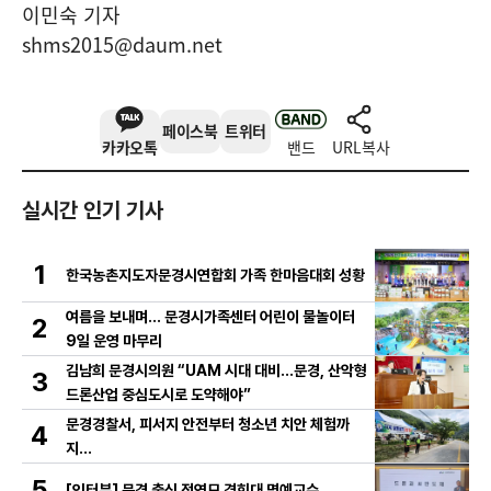
이민숙 기자
shms2015@daum.net
페이스북
트위터
카카오톡
밴드
URL복사
실시간 인기 기사
1
한국농촌지도자문경시연합회 가족 한마음대회 성황
여름을 보내며… 문경시가족센터 어린이 물놀이터
2
9일 운영 마무리
김남희 문경시의원 “UAM 시대 대비…문경, 산악형
3
드론산업 중심도시로 도약해야”
문경경찰서, 피서지 안전부터 청소년 치안 체험까
4
지…
5
[인터뷰] 문경 출신 정연모 경희대 명예교수