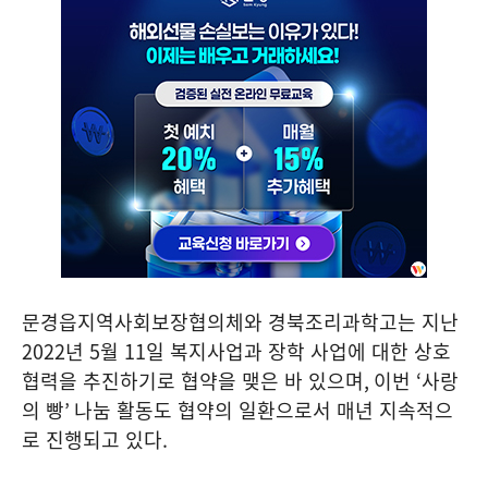
문경읍지역사회보장협의체와 경북조리과학고는 지난
2022
년
5
월
11
일 복지사업과 장학 사업에 대한 상호
협력을 추진하기로 협약을 맺은 바 있으며
,
이번
‘
사랑
의 빵
’
나눔 활동도 협약의 일환으로서 매년 지속적으
로 진행되고 있다
.