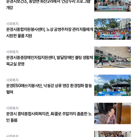
문경시보건소, 농암면 화산2리에서 ‘건강누리 프로그램’
개강
사회복지
문경시종합자원봉사센터, 노상 공영주차장 관리자들에게
시원한 물품 지원
사회복지
문경시중증장애인자립지원센터, 발달장애인 볼링 생활체
육교실 운영
사회복지
문경ESG애쓰지봉사단, 낙동강 상류 영강 환경정화 활동
펼쳐
사회복지
문경시 흥덕종합사회복지관, AI콜로 주말까지 촘촘한 노
인 돌봄
사회복지