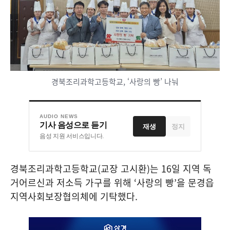
경북조리과학고등학교, ‘사랑의 빵’ 나눠
AUDIO NEWS
기사 음성으로 듣기
재생
정지
음성 지원 서비스입니다.
경북조리과학고등학교
(
교장 고시환
)
는
16
일 지역 독
거어르신과 저소득 가구를 위해
‘
사랑의 빵
’
을 문경읍
지역사회보장협의체에 기탁했다
.