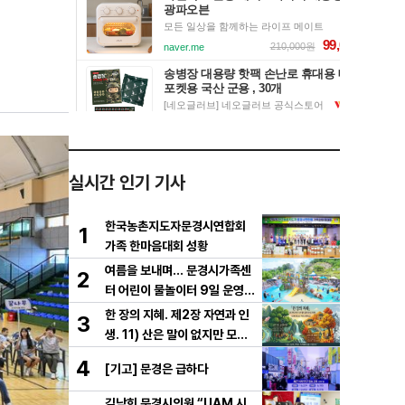
실시간 인기 기사
한국농촌지도자문경시연합회
1
가족 한마음대회 성황
여름을 보내며… 문경시가족센
2
터 어린이 물놀이터 9일 운영
마무리
한 장의 지혜. 제2장 자연과 인
3
생. 11) 산은 말이 없지만 모든
걸 가르친다
4
[기고] 문경은 급하다
김남희 문경시의원 “UAM 시