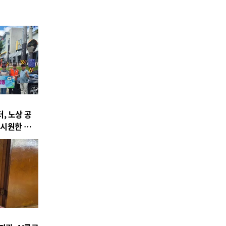
 노상 공
 시원한 물품