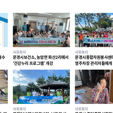
사회복지
사회복지
개수
문경시보건소, 농암면 화산2리에서
문경시종합자원봉사센터,
‘건강누리 프로그램’ 개강
영주차장 관리자들에게
지원
사회복지
사회복지