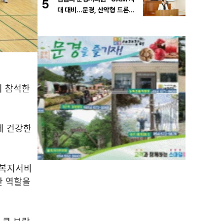
5
대 대비…문경, 산악형 드론산
업 중심도시로 도약해야”
이 참석한
게 건강한
 복지서비
한 역할을