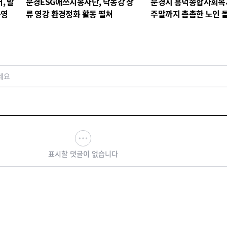
, 발
문경ESG애쓰지봉사단, 낙동강 상
문경시 흥덕종합사회복지
운영
류 영강 환경정화 활동 펼쳐
주말까지 촘촘한 노인 
세요
표시할 댓글이 없습니다