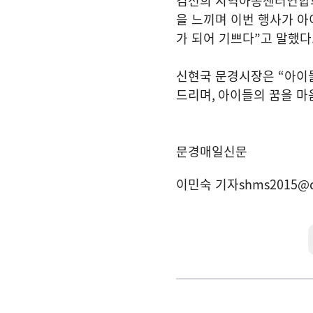
김선희 지역아동센터연
을 느끼며 이번 행사가 
가 되어 기쁘다
”
고 말했다
신현국 문경시장은
“
아이
드리며
,
아이들의 꿈을 마
문경매일신문
이민숙 기자
shms2015@