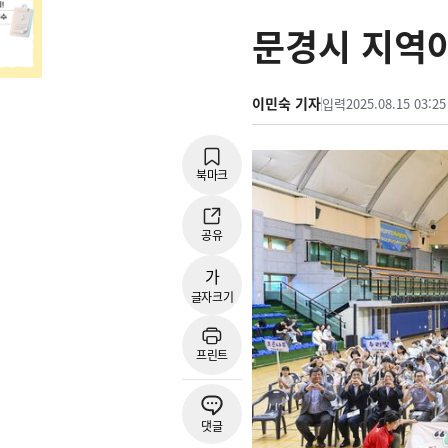
문경시 지역
이민숙 기자
입력
2025.08.15 03:25
북마크
공유
가
글자크기
프린트
댓글