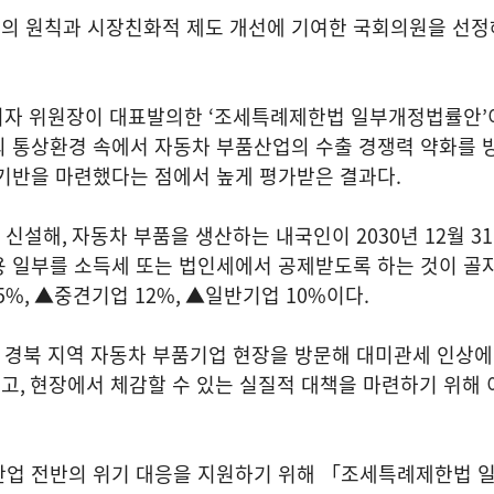
의 원칙과 시장친화적 제도 개선에 기여한 국회의원을 선정
이자 위원장이 대표발의한
‘
조세특례제한법 일부개정법률안
’
외 통상환경 속에서 자동차 부품산업의 수출 경쟁력 약화를 
 기반을 마련했다는 점에서 높게 평가받은 결과다
.
 신설해
,
자동차 부품을 생산하는 내국인이
2030
년
12
월
31
용 일부를 소득세 또는 법인세에서 공제받도록 하는 것이 골
5%,
▲중견기업
12%,
▲일반기업
10%
이다
.
 경북 지역 자동차 부품기업 현장을 방문해 대미관세 인상에
했고
,
현장에서 체감할 수 있는 실질적 대책을 마련하기 위해 
산업 전반의 위기 대응을 지원하기 위해 「조세특례제한법 