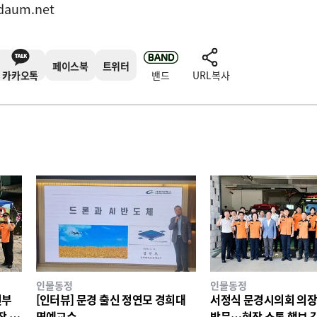
daum.net
페이스북
트위터
카카오톡
밴드
URL복사
인물동정
인물동정
전부
[인터뷰] 문경 출신 정연모 경희대
서정식 문경시의회 의장,
장 안
명예교수
방문…현장 소통 행보 