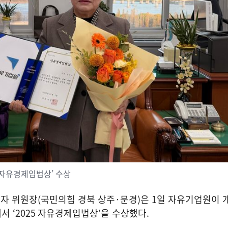
 자유경제입법상’ 수상
자 위원장
(
국민의힘 경북 상주
·
문경
)
은
1
일 자유기업원이 
에서
‘2025
자유경제입법상
’
을 수상했다
.