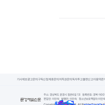
기사제보
광고문의
구독신청
제휴문의
저작권문의
독자투고
불편신고
이용약관
주소:
경상북도 문경시 점촌6길 13
등록번호:
경북 아00
편집인:
이민숙
발행인:
이민숙
청소년보호책임자:
이민
Copy
right by 문경매일신문,
All Rights Reserved.