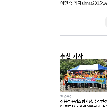
이민숙 기자
shms2015@
추천 기사
인물동정
신봉석 문경소방서장, 수상안
터 물류창고 화재 예방까지 '현