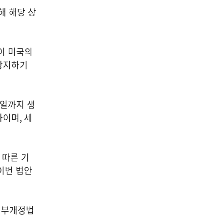
해 해당 상
이 미국의
방지하기
일까지 생
자이며
,
세
 따른 기
이번 법안
일부개정법