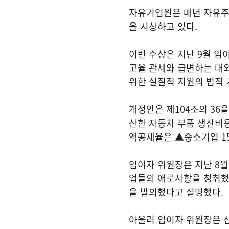
자유기업원은 매년 자유주
을 시상하고 있다
.
이번 수상은 지난
9
월 임
고율 관세와 급변하는 대
위한 실질적 지원의 법적
개정안은 제
104
조의
36
을
산한 자동차 부품 생산비
액공제율은 ▲중소기업
1
임이자 위원장은 지난
8
월
업들의 애로사항을 청취
을 발의했다고 설명했다
.
아울러 임이자 위원장은 