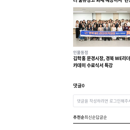
전행정' 강화
인물동정
김학홍 문경시장, 경북 WE리더
카데미 수료식서 특강
댓글
0
댓글을 작성하려면 로그인해주
추천순
최신순
답글순