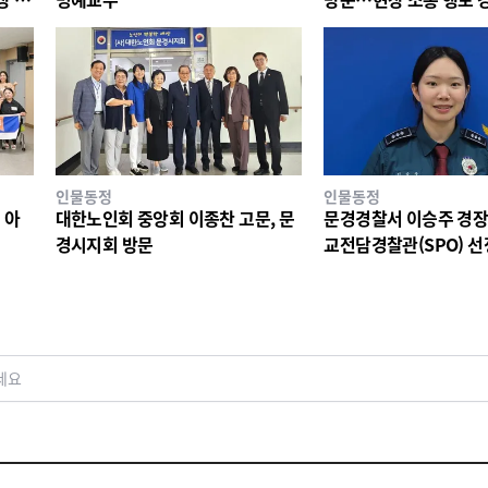
인물동정
인물동정
 아
대한노인회 중앙회 이종찬 고문, 문
문경경찰서 이승주 경장,
경시지회 방문
교전담경찰관(SPO) 선
세요