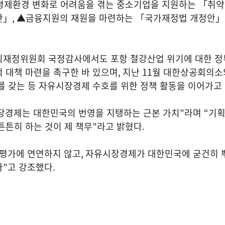
경제환경 변화로 어려움을 겪는 중소기업을 지원하는 「취약
안」
,
▲금융지원의 재원을 마련하는 「국가재정법 개정안」
획재정위원회 국정감사에서도 포항 철강산업 위기에 대한 정
 대책 마련을 촉구한 바 있으며
,
지난
11
월 대한상공회의소
를 갖는 등 자유시장경제 수호를 위한 정책 활동을 이어가고
장경제는 대한민국의 번영을 지탱하는 근본 가치
”
라며
“
기
튼튼히 하는 것이 제 책무
”
라고 밝혔다
.
평가에 연연하지 않고
,
자유시장경제가 대한민국에 굳건히 
다
”
고 강조했다
.