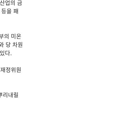
산업의 금
 등을 패
부의 미온
와 당 차원
 있다
.
획재정위원
뿌리내릴