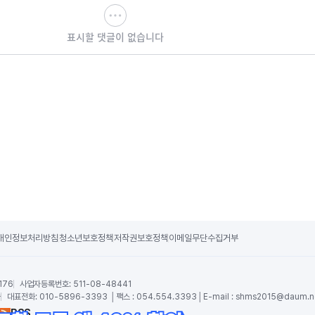
표시할 댓글이 없습니다
개인정보처리방침
청소년보호정책
저작권보호정책
이메일무단수집거부
176
사업자등록번호:
511-08-48441
숙
대표전화:
010-5896-3393 │팩스 : 054.554.3393│E-mail :
shms2015@daum.n
RSS