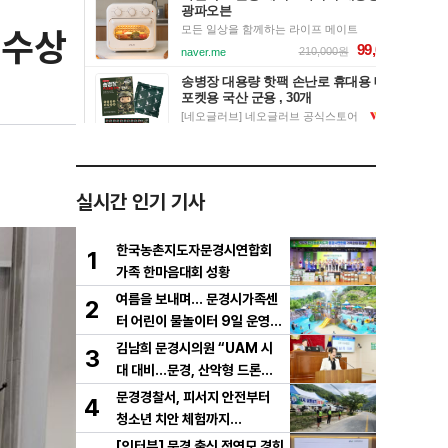
 수상
실시간 인기 기사
한국농촌지도자문경시연합회
1
가족 한마음대회 성황
여름을 보내며… 문경시가족센
2
터 어린이 물놀이터 9일 운영
마무리
김남희 문경시의원 “UAM 시
3
대 대비…문경, 산악형 드론산
업 중심도시로 도약해야”
문경경찰서, 피서지 안전부터
4
청소년 치안 체험까지…
[인터뷰] 문경 출신 정연모 경희