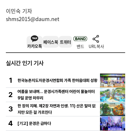
이민숙 기자
shms2015@daum.net
페이스북
트위터
카카오톡
밴드
URL복사
실시간 인기 기사
1
한국농촌지도자문경시연합회 가족 한마음대회 성황
여름을 보내며… 문경시가족센터 어린이 물놀이터
2
9일 운영 마무리
한 장의 지혜. 제2장 자연과 인생. 11) 산은 말이 없
3
지만 모든 걸 가르친다
4
[기고] 문경은 급하다