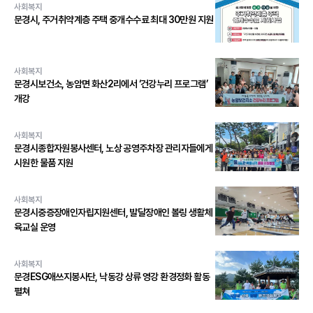
사회복지
문경시, 주거취약계층 주택 중개수수료 최대 30만원 지원
사회복지
문경시보건소, 농암면 화산2리에서 ‘건강누리 프로그램’
개강
사회복지
문경시종합자원봉사센터, 노상 공영주차장 관리자들에게
시원한 물품 지원
사회복지
문경시중증장애인자립지원센터, 발달장애인 볼링 생활체
육교실 운영
사회복지
문경ESG애쓰지봉사단, 낙동강 상류 영강 환경정화 활동
펼쳐