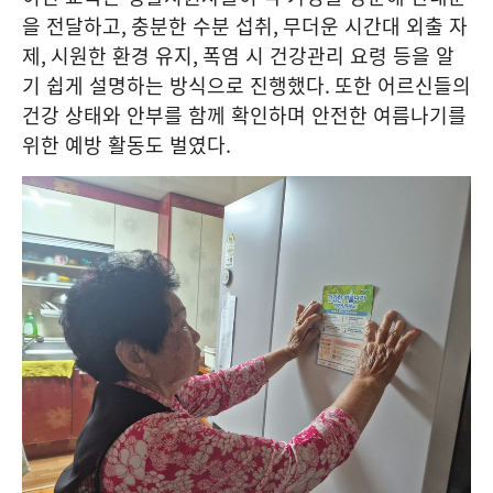
을 전달하고
,
충분한 수분 섭취
,
무더운 시간대 외출 자
제
,
시원한 환경 유지
,
폭염 시 건강관리 요령 등을 알
기 쉽게 설명하는 방식으로 진행했다
.
또한 어르신들의
건강 상태와 안부를 함께 확인하며 안전한 여름나기를
위한 예방 활동도 벌였다
.