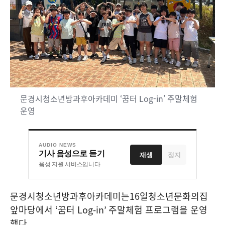
문경시청소년방과후아카데미 ‘꿈터 Log-in’ 주말체험
운영
AUDIO NEWS
기사 음성으로 듣기
재생
정지
음성 지원 서비스입니다.
문경시청소년방과후아카데미는
16
일청소년문화의집
앞마당에서
‘
꿈터
Log-in’
주말체험 프로그램을 운영
했다
.