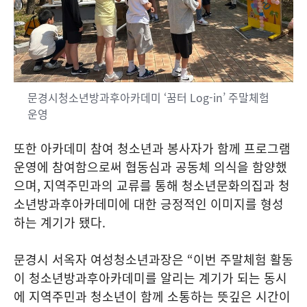
문경시청소년방과후아카데미 ‘꿈터 Log-in’ 주말체험
운영
또한 아카데미 참여 청소년과 봉사자가 함께 프로그램
운영에 참여함으로써 협동심과 공동체 의식을 함양했
으며
,
지역주민과의 교류를 통해 청소년문화의집과 청
소년방과후아카데미에 대한 긍정적인 이미지를 형성
하는 계기가 됐다
.
문경시 서옥자 여성청소년과장은
“
이번 주말체험 활동
이 청소년방과후아카데미를 알리는 계기가 되는 동시
에 지역주민과 청소년이 함께 소통하는 뜻깊은 시간이