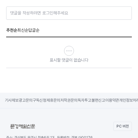
댓글을 작성하려면 로그인해주세요
추천순
최신순
답글순
표시할 댓글이 없습니다
기사제보
광고문의
구독신청
제휴문의
저작권문의
독자투고
불편신고
이용약관
개인정보처
PC 버전
주소:
경상북도 문경시 점촌6길 13
등록번호:
경북 아00176