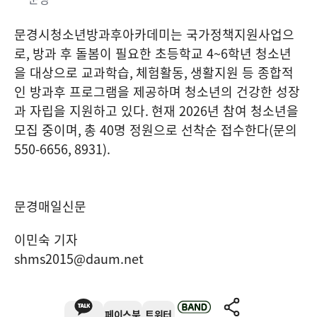
문경시청소년방과후아카데미는 국가정책지원사업으
로
,
방과 후 돌봄이 필요한 초등학교
4~6
학년 청소년
을 대상으로 교과학습
,
체험활동
,
생활지원 등 종합적
인 방과후 프로그램을 제공하며 청소년의 건강한 성장
과 자립을 지원하고 있다
.
현재
2026
년 참여 청소년을
모집 중이며
,
총
40
명 정원으로 선착순 접수한다
(
문의
550-6656, 8931).
문경매일신문
이민숙 기자
shms2015@daum.net
페이스북
트위터