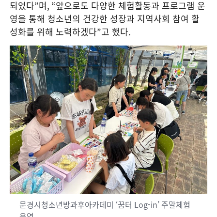
되었다
”
며
, “
앞으로도 다양한 체험활동과 프로그램 운
영을 통해 청소년의 건강한 성장과 지역사회 참여 활
성화를 위해 노력하겠다
”
고 했다
.
문경시청소년방과후아카데미 ‘꿈터 Log-in’ 주말체험
운영