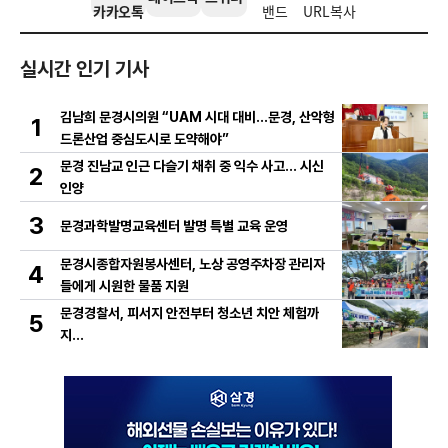
카카오톡
밴드
URL복사
실시간 인기 기사
김남희 문경시의원 “UAM 시대 대비…문경, 산악형
1
드론산업 중심도시로 도약해야”
문경 진남교 인근 다슬기 채취 중 익수 사고… 시신
2
인양
3
문경과학발명교육센터 발명 특별 교육 운영
문경시종합자원봉사센터, 노상 공영주차장 관리자
4
들에게 시원한 물품 지원
문경경찰서, 피서지 안전부터 청소년 치안 체험까
5
지…