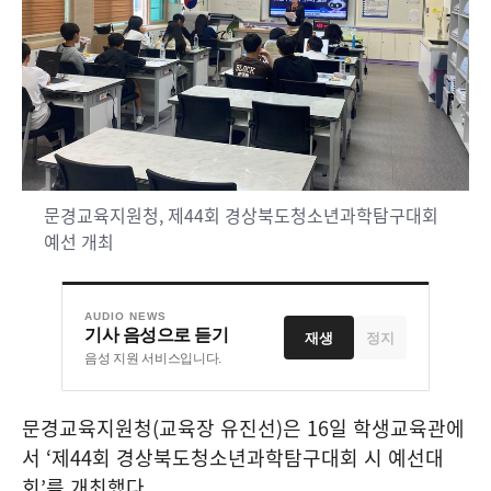
문경교육지원청, 제44회 경상북도청소년과학탐구대회
예선 개최
AUDIO NEWS
기사 음성으로 듣기
재생
정지
음성 지원 서비스입니다.
문경교육지원청
(
교육장 유진선
)
은
16
일 학생교육관에
서
‘
제
44
회 경상북도청소년과학탐구대회 시 예선대
회
’
를 개최했다
.