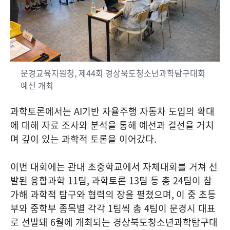
문경교육지원청, 제44회 경상북도청소년과학탐구대회
예선 개최
과학토론에서는
AI
기반 자율주행 자동차 도입의 확대
에 대해 자료 조사와 분석을 통해 예선과 결선을 거치
며 깊이 있는 과학적 토론을 이어갔다
.
이번 대회에는 관내 초중학교에서 자체대회를 거쳐 선
발된 융합과학
11
팀
,
과학토론
13
팀 등 총
24
팀이 참
가해 과학적 탐구와 협력의 장을 펼쳤으며
,
이 중 초등
부와 중학부 종목별 각각
1
팀씩 총
4
팀이 문경시 대표
로 선발돼
6
월에 개최되는 경상북도청소년과학탐구대