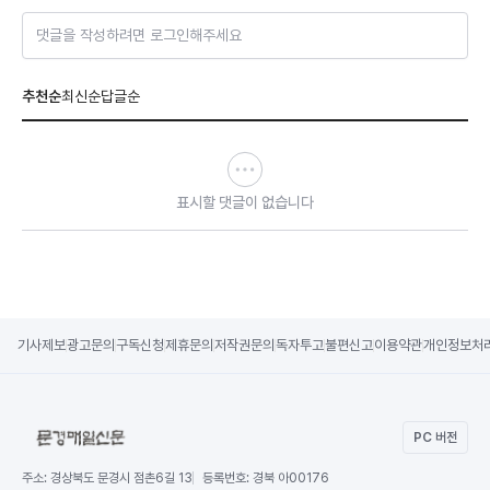
댓글을 작성하려면 로그인해주세요
추천순
최신순
답글순
표시할 댓글이 없습니다
기사제보
광고문의
구독신청
제휴문의
저작권문의
독자투고
불편신고
이용약관
개인정보처
PC 버전
주소:
경상북도 문경시 점촌6길 13
등록번호:
경북 아00176