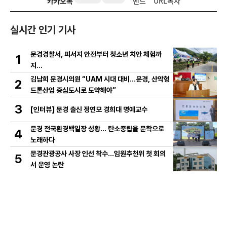
카카오톡
밴드
URL복사
실시간 인기 기사
문경경찰서, 피서지 안전부터 청소년 치안 체험까
1
지…
김남희 문경시의원 “UAM 시대 대비…문경, 산악형
2
드론산업 중심도시로 도약해야”
3
[인터뷰] 문경 출신 정연모 경희대 명예교수
문경 전국환경백일장 성황… 탄소중립을 문학으로
4
노래하다
문경관광공사 사장 인선 착수…임원추천위 첫 회의
5
서 운영 논란