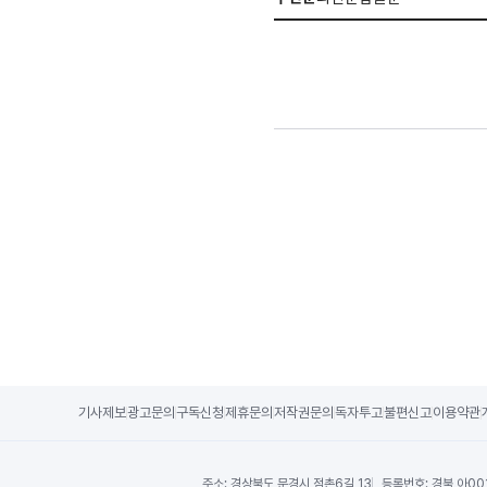
기사제보
광고문의
구독신청
제휴문의
저작권문의
독자투고
불편신고
이용약관
주소:
경상북도 문경시 점촌6길 13
등록번호:
경북 아00