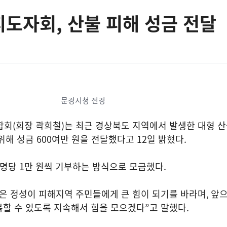
도자회, 산불 피해 성금 전달
문경시청 전경
합회
(
회장 곽희철
)
는 최근 경상북도 지역에서 발생한 대형 
 위해 성금
600
여만 원을 전달했다고 12일 밝혔다
.
 명당
1
만 원씩 기부하는 방식으로 모금했다
.
은 정성이 피해지역 주민들에게 큰 힘이 되기를 바라며
,
앞으
복할 수 있도록 지속해서 힘을 모으겠다
”
고 말했다
.