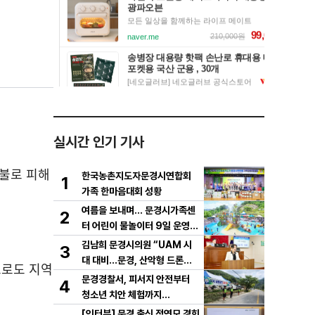
실시간 인기 기사
산불로 피해
한국농촌지도자문경시연합회
1
가족 한마음대회 성황
여름을 보내며… 문경시가족센
2
터 어린이 물놀이터 9일 운영
마무리
김남희 문경시의원 “UAM 시
3
대 대비…문경, 산악형 드론산
로도 지역
업 중심도시로 도약해야”
문경경찰서, 피서지 안전부터
4
청소년 치안 체험까지…
[인터뷰] 문경 출신 정연모 경희