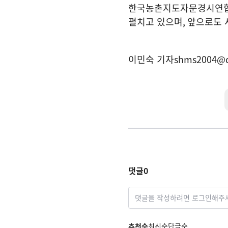
한국농촌지도자문경시연합회
펼치고 있으며
,
앞으로도 
이민숙 기자
shms2004@
댓글
0
댓글을 작성하려면 로그인해주
추천순
최신순
답글순