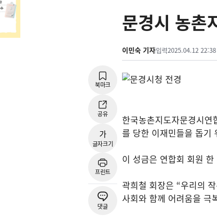
문경시 농촌지
이민숙 기자
입력
2025.04.12 22:38
북마크
공유
한국농촌지도자문경시연
를 당한 이재민들을 돕기
가
글자크기
이 성금은 연합회 회원 한
프린트
곽희철 회장은
“
우리의 작
사회와 함께 어려움을 극
댓글