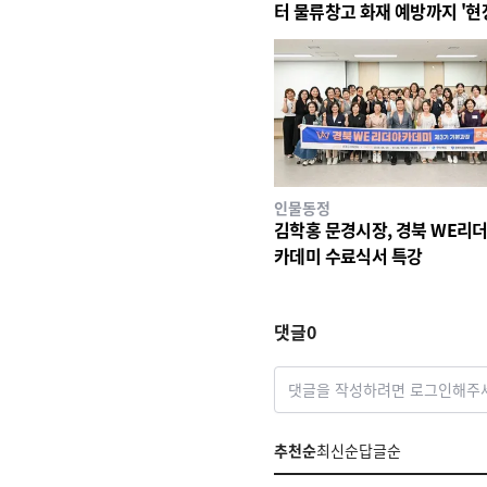
터 물류창고 화재 예방까지 '현
전행정' 강화
인물동정
김학홍 문경시장, 경북 WE리더
카데미 수료식서 특강
댓글
0
댓글을 작성하려면 로그인해주
추천순
최신순
답글순