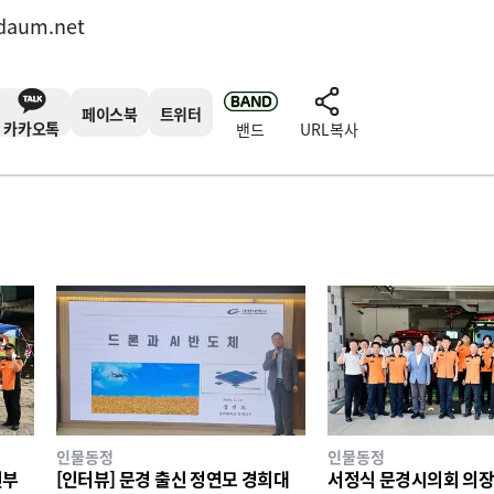
daum.net
페이스북
트위터
카카오톡
밴드
URL복사
인물동정
인물동정
전부
[인터뷰] 문경 출신 정연모 경희대
서정식 문경시의회 의장,