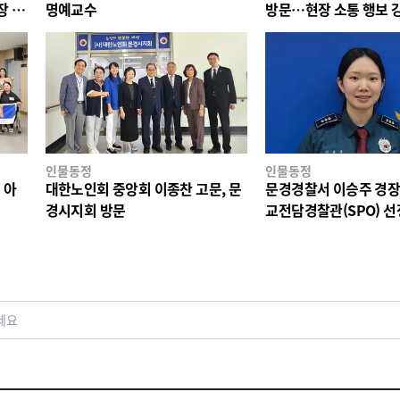
장 안
명예교수
방문…현장 소통 행보 
인물동정
인물동정
 아
대한노인회 중앙회 이종찬 고문, 문
문경경찰서 이승주 경장,
경시지회 방문
교전담경찰관(SPO) 선
세요