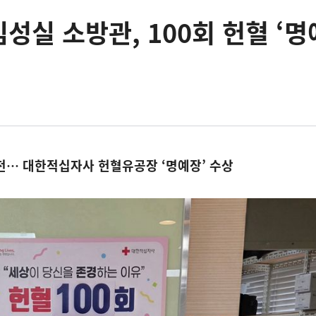
성실 소방관, 100회 헌혈 ‘
천… 대한적십자사 헌혈유공장 ‘명예장’ 수상