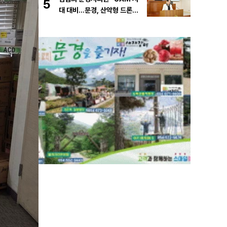
5
대 대비…문경, 산악형 드론산
업 중심도시로 도약해야”