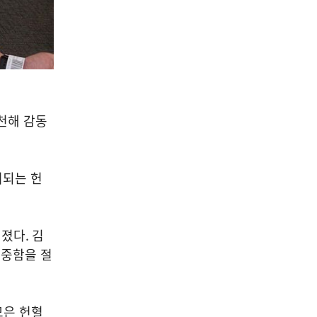
천해 감동
여되는 헌
어졌다
.
김
소중함을 절
모은 헌혈