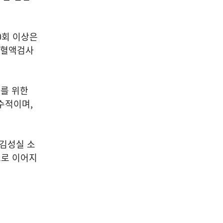
0
회 이상은
 혈액검사
를 위한
필수적이며
,
 김성실 소
으로 이어지