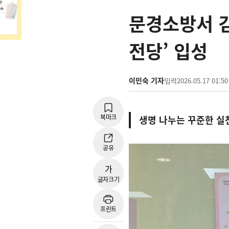
문경소방서 김
전당’ 입성
이민숙 기자
입력
2026.05.17 01:50
북마크
생명 나누는 꾸준한 실
공유
가
글자크기
프린트