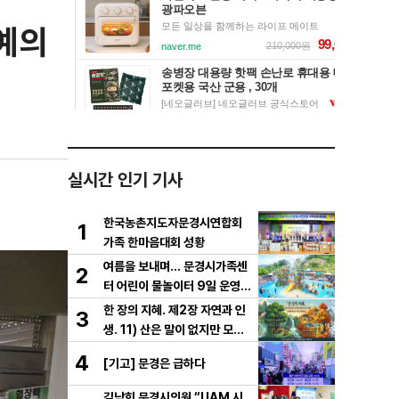
명예의
실시간 인기 기사
한국농촌지도자문경시연합회
1
가족 한마음대회 성황
여름을 보내며… 문경시가족센
2
터 어린이 물놀이터 9일 운영
마무리
한 장의 지혜. 제2장 자연과 인
3
생. 11) 산은 말이 없지만 모든
걸 가르친다
4
[기고] 문경은 급하다
김남희 문경시의원 “UAM 시