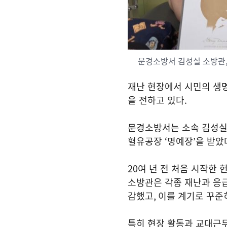
문경소방서 김성실 소방관, 
재난 현장에서 시민의 생명
을 전하고 있다
.
문경소방서는 소속 김성
혈유공장
‘
명예장
’
을 받
20
여 년 전 처음 시작한
소방관은 각종 재난과 응
감했고
,
이를 계기로 꾸준
특히 현장 활동과 교대근