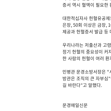
증서 역시 혈액이 필요한 
대한적십자사 헌혈유공제도
은장
, 50
회 이상은 금장
, 
제공과 헌혈증서 발급 등
우리나라는 저출산과 고령
정기 헌혈의 중요성이 커
한 사람의 헌혈이 여러 환
민병관 문경소방서장은
“
방관은 조직의 큰 자부심
”
길 바란다
”
고 말했다
.
문경매일신문