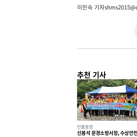
이민숙 기자
shms2015@
추천 기사
인물동정
신봉석 문경소방서장, 수상안