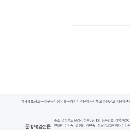
기사제보
광고문의
구독신청
제휴문의
저작권문의
독자투고
불편신고
이용약관
주소:
경상북도 문경시 점촌6길 13
등록번호:
경북 아00
편집인:
이민숙
발행인:
이민숙
청소년보호책임자:
이민