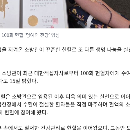
100회 헌혈 ‘명예의 전당’ 입성
을 지켜온 소방관이 꾸준한 헌혈로 또 다른 생명 나눔을 실
실 소방관이 최근 대한적십자사로부터
100
회 헌혈자에게 수
았다고
15
일 밝혔다
.
 헌혈은 소방관으로 임용된 이후 더욱 의미 있는 실천으로 이
급현장에서 수혈이 절실한 환자들을 직접 마주하며 혈액의 
히 헌혈에 참여해 왔다
.
무 속에서도 철저한 건강관리로 헌혈을 이어왔으며
,
그동안 