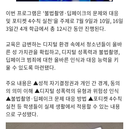
이번 프로그램은
‘
불법촬영
·
딥페이크의 문제와 대응
및 포티켓
4
수칙 실천
’
을 주제로
7
월
9
일과
10
일
, 16
일
3
일간
4
개 학급에서 총
12
시간 동안 진행된다
.
교육은 급변하는 디지털 환경 속에서 청소년들이 올바
른 성 가치관을 확립하고
,
디지털 성폭력과 불법촬영
,
딥페이크 범죄에 대한 올바른 인식과 대응 능력을 키
울 수 있도록 마련됐다
.
주요 내용은 ▲성적 자기결정권과 개인 간 경계
,
동의
의 의미 이해 ▲디지털 성폭력의 유형과 위험성 인식
▲불법촬영
·
딥페이크 문제 대응 방법 ▲포티켓
4
수칙
실천 등 학생들이 실제 생활에서 적용할 수 있는 내용
으로 구성됐다
.