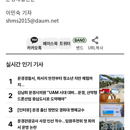
이민숙 기자
shms2015@daum.net
페이스북
트위터
카카오톡
밴드
URL복사
실시간 인기 기사
문경경찰서, 피서지 안전부터 청소년 치안 체험까
1
지…
김남희 문경시의원 “UAM 시대 대비…문경, 산악형
2
드론산업 중심도시로 도약해야”
3
[인터뷰] 문경 출신 정연모 경희대 명예교수
문경관광공사 사장 인선 착수…임원추천위 첫 회의
4
서 운영 논란