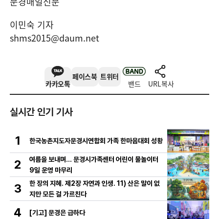
문경매일신문
이민숙 기자
shms2015@daum.net
페이스북
트위터
카카오톡
밴드
URL복사
실시간 인기 기사
1
한국농촌지도자문경시연합회 가족 한마음대회 성황
여름을 보내며… 문경시가족센터 어린이 물놀이터
2
9일 운영 마무리
한 장의 지혜. 제2장 자연과 인생. 11) 산은 말이 없
3
지만 모든 걸 가르친다
4
[기고] 문경은 급하다