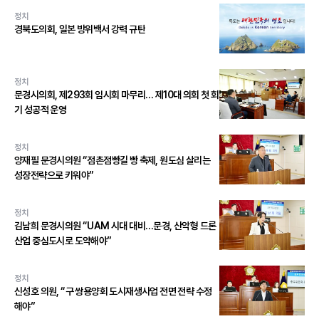
정치
경북도의회, 일본 방위백서 강력 규탄
정치
문경시의회, 제293회 임시회 마무리… 제10대 의회 첫 회
기 성공적 운영
정치
양재필 문경시의원 “점촌점빵길 빵 축제, 원도심 살리는
성장전략으로 키워야”
정치
김남희 문경시의원 “UAM 시대 대비…문경, 산악형 드론
산업 중심도시로 도약해야”
정치
신성호 의원, “구 쌍용양회 도시재생사업 전면 전략 수정
해야”