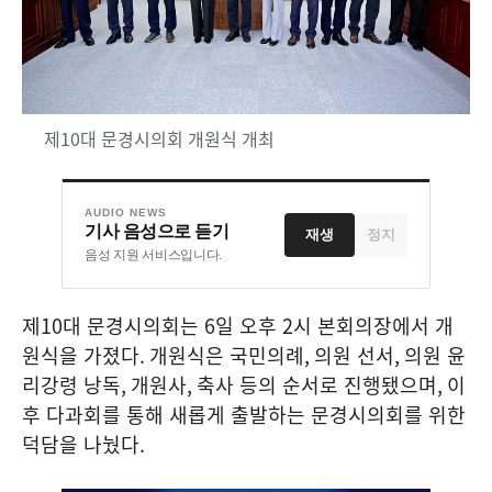
제10대 문경시의회 개원식 개최
AUDIO NEWS
기사 음성으로 듣기
재생
정지
음성 지원 서비스입니다.
제
10
대 문경시의회는
6
일 오후
2
시 본회의장에서 개
원식을 가졌다
.
개원식은 국민의례
,
의원 선서
,
의원 윤
리강령 낭독
,
개원사
,
축사 등의 순서로 진행됐으며
,
이
후 다과회를 통해 새롭게 출발하는 문경시의회를 위한
덕담을 나눴다
.