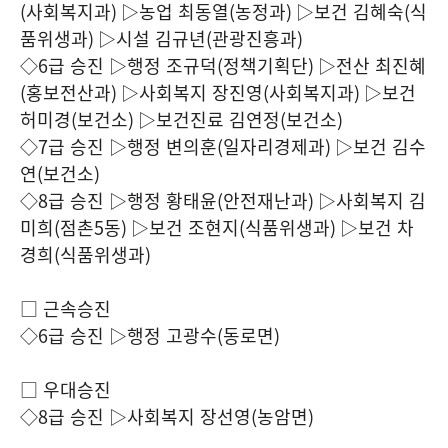
(
사회복지과
)
▷농업 최동열
(
농정과
)
▷보건 김혜숙
(
식
품위생과
)
▷시설 김규년
(
관광진흥과
)
◇
6
급 승진 ▷행정 조규덕
(
정책기획단
)
▷전산 최진혜
(
홍보전산과
)
▷사회복지 장진영
(
사회복지과
)
▷보건
허미경
(
보건소
)
▷보건진료 김연정
(
보건소
)
◇
7
급 승진 ▷행정 변의훈
(
일자리경제과
)
▷보건 김수
연
(
보건소
)
◇
8
급 승진 ▷행정 황태윤
(
안전재난과
)
▷사회복지 김
미희
(
점촌
5
동
)
▷보건 조현지
(
식품위생과
)
▷보건 차
경희
(
식품위생과
)
□ 근속승진
◇
6
급 승진 ▷행정 고광수
(
동로면
)
□ 우대승진
◇
8
급 승진 ▷사회복지 장선영
(
농암면
)