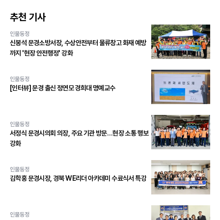
추천 기사
인물동정
신봉석 문경소방서장, 수상안전부터 물류창고 화재 예방
까지 '현장 안전행정' 강화
인물동정
[인터뷰] 문경 출신 정연모 경희대 명예교수
인물동정
서정식 문경시의회 의장, 주요 기관 방문…현장 소통 행보
강화
인물동정
김학홍 문경시장, 경북 WE리더 아카데미 수료식서 특강
인물동정