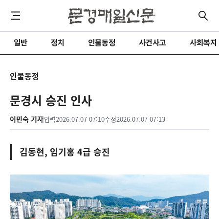
일반
정치
인물동정
사건사고
사회복지
인물동정
문경시 승진 인사
이민숙 기자
입력
2026.07.07 07:10
수정
2026.07.07 07:13
김동현, 임기홍 4급 승진