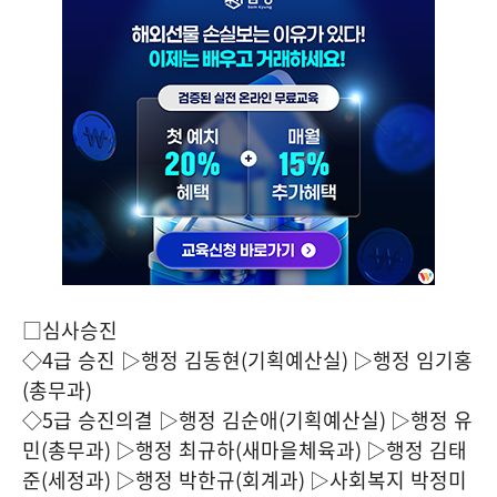
□심사승진
◇
4
급 승진 ▷행정 김동현
(
기획예산실
)
▷행정 임기홍
(
총무과
)
◇
5
급 승진의결 ▷행정 김순애
(
기획예산실
)
▷행정 유
민
(
총무과
)
▷행정 최규하
(
새마을체육과
)
▷행정 김태
준
(
세정과
)
▷행정 박한규
(
회계과
)
▷사회복지 박정미