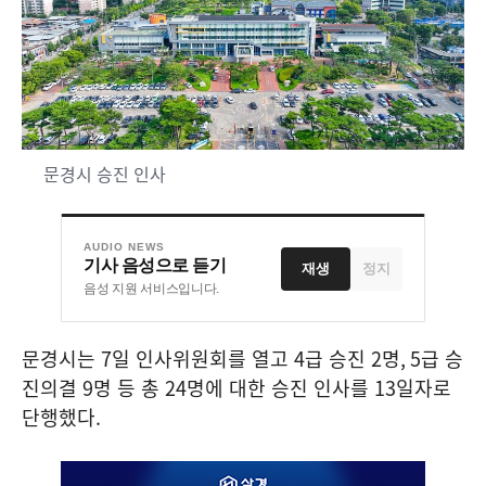
문경시 승진 인사
AUDIO NEWS
기사 음성으로 듣기
재생
정지
음성 지원 서비스입니다.
문경시는
7
일 인사위원회를 열고
4
급 승진
2
명
, 5
급 승
진의결
9
명 등 총
24
명에 대한 승진 인사를
13
일자로
단행했다
.