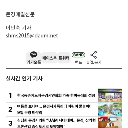
문경매일신문
이민숙 기자
shms2015@daum.net
페이스북
트위터
카카오톡
밴드
URL복사
실시간 인기 기사
1
한국농촌지도자문경시연합회 가족 한마음대회 성황
여름을 보내며… 문경시가족센터 어린이 물놀이터
2
9일 운영 마무리
김남희 문경시의원 “UAM 시대 대비…문경, 산악형
3
드론산업 중심도시로 도약해야”